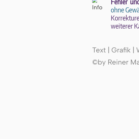
Fehler un
ohne Gewä
Kor­rek­tu­r
wei­te­rer K
Text | Grafik 
©by Reiner Mak