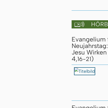
HÖRBU

Evangelium f
Neujahrstag:
Jesu Wirken 
4,
)
16-21
Evangelium f