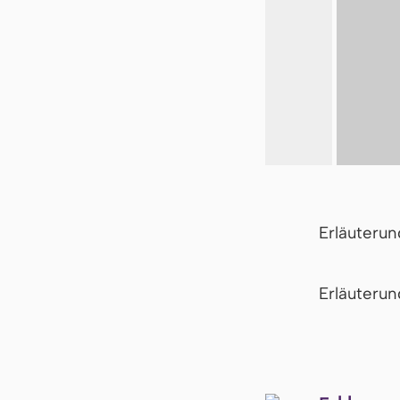
Erläuteru
Er­läu­te­r