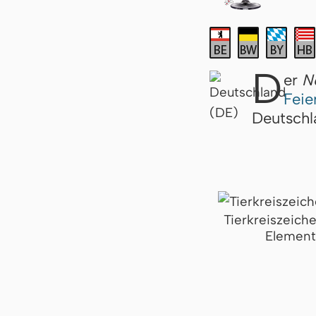
D
er
N
Feie
Deutschl
Tierkreiszeich
Element