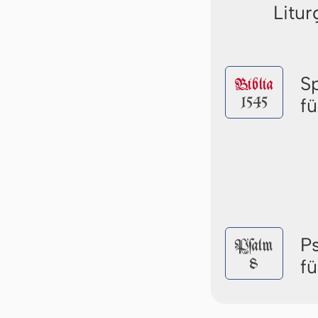
Litur
S
Biblia
1545
fü
P
Pſalm
8
fü