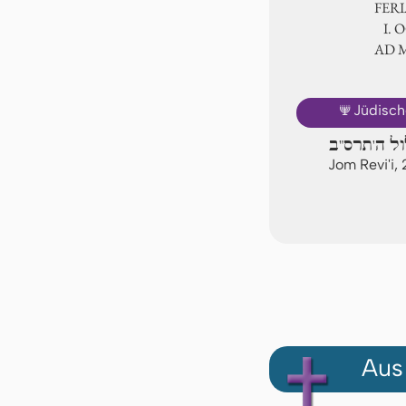
FER
Ⅰ.
AD 
🕎
Jüdisch
ול ה'תרס"ב
Jom Revi'i,
Aus