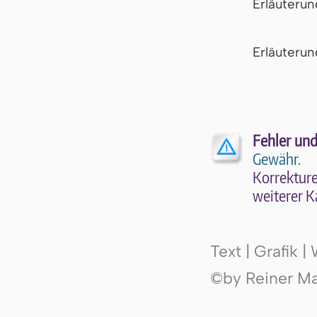
Erläuteru
Er­läu­te­r
Fehler und
Gewähr.
Kor­rek­tu­r
wei­te­rer K
Text | Grafik 
©by Reiner Mak