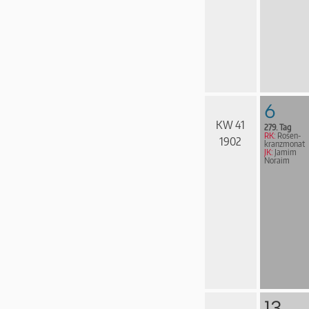
6
KW 41
279. Tag
RK:
Rosen­
1902
kranz­mo­nat
JK:
Jamim
Noraim
13