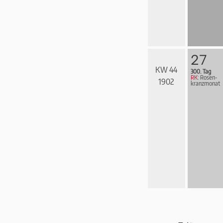
27
KW 44
300. Tag
RK:
Rosen­
1902
kranz­mo­nat