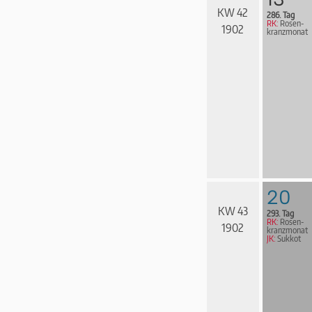
KW 42
286. Tag
RK:
Rosen­
1902
kranz­mo­nat
20
KW 43
293. Tag
RK:
Rosen­
1902
kranz­mo­nat
JK:
Sukkot