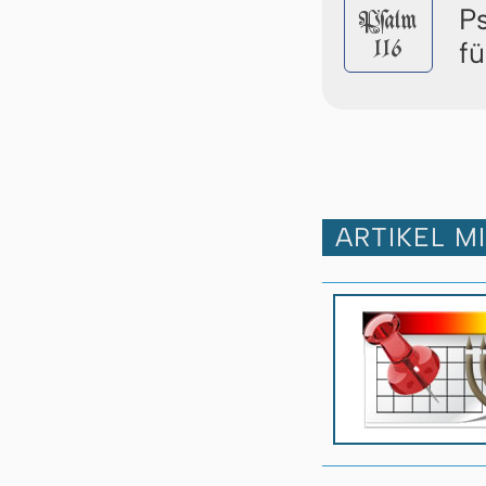
P
Pſalm
116
f
ARTIKEL M