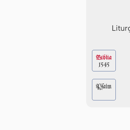
Litur
Biblia
1545
Pſalm