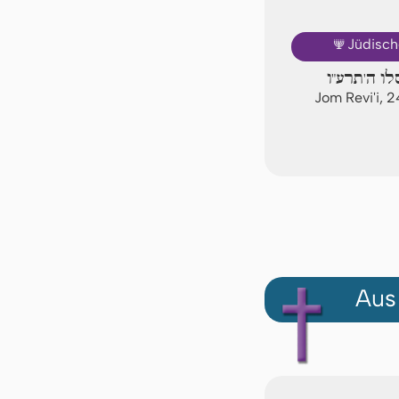
🕎
Jüdisch
לו ה'תרע"ו
Jom Revi'i, 
Aus