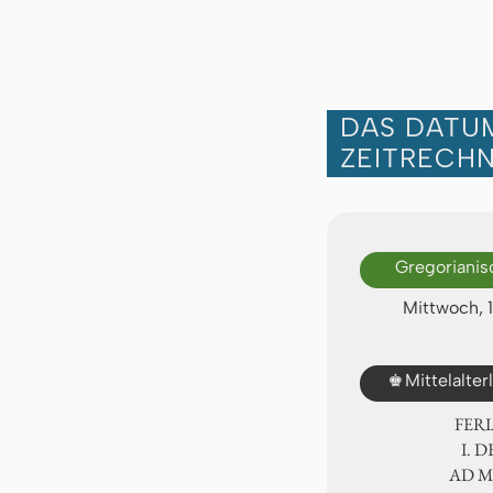
DAS DATUM
ZEITRECH
Gregorianis
Mittwoch, 
♚
Mittelalte
FER
Ⅰ. 
AD 