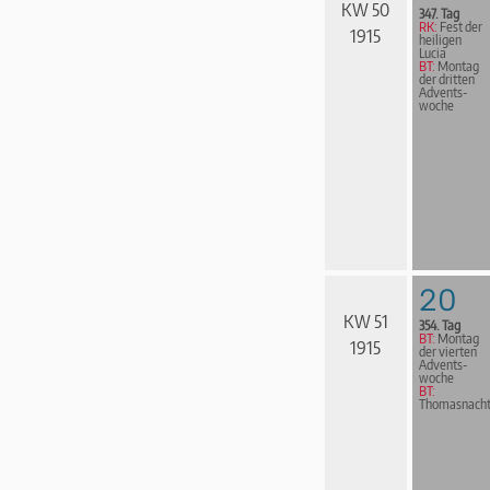
KW 50
347. Tag
RK:
Fest der
1915
heiligen
Lucia
BT:
Montag
der dritten
Advents­
woche
20
KW 51
354. Tag
BT:
Montag
1915
der vierten
Advents­
woche
BT:
Thomasnach