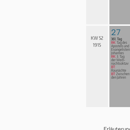
27
KW 52
361. Tag
RK:
Tag des
1915
Apostels und
Evangelisten
Johannes
RK:
3. Tag
der Weih­
nachts­ok­tav
BT:
Raunächte
BT:
Zwischen
den Jahren
Erläuteru