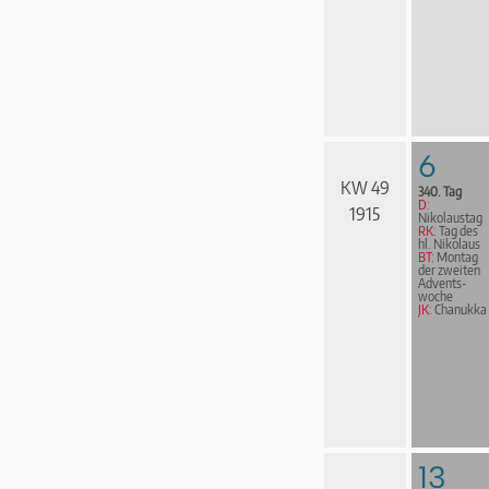
6
KW 49
340. Tag
D:
1915
Nikolaustag
RK:
Tag des
hl. Nikolaus
BT:
Montag
der zweiten
Advents­
woche
JK:
Chanukka
13