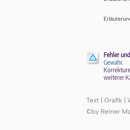
Er­läu­te­r
Fehler und
Gewähr.
Kor­rek­tu­r
wei­te­rer K
Text | Grafik 
©by Reiner Mak