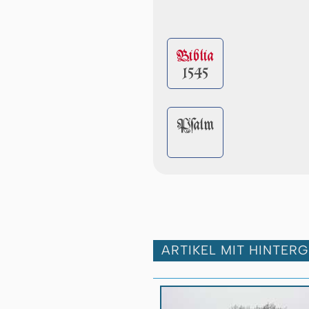
Biblia
1545
Pſalm
ARTIKEL MIT HINTER