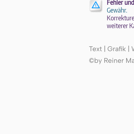
Fehler und
Gewähr.
Kor­rek­tu­r
wei­te­rer K
Text | Grafik 
©by Reiner Mak