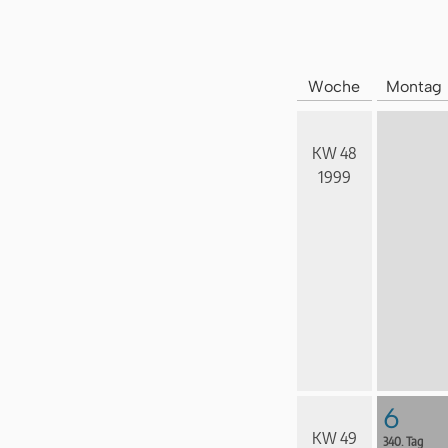
Woche
Montag
KW 48
1999
6
KW 49
340. Tag