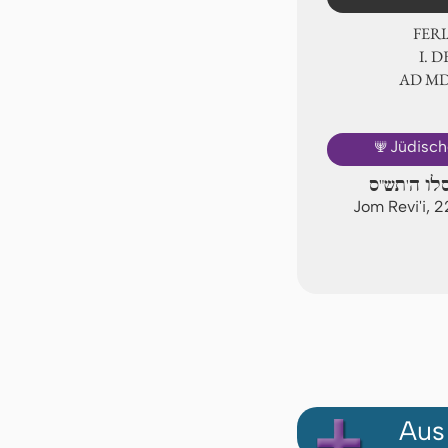
FER
Ⅰ. 
AD Ⅿ
🕎
Jüdisch
סלו ה'תש"ס
Jom Revi'i, 
Aus