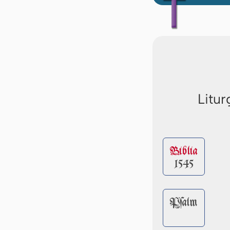
Litur
Biblia
1545
Pſalm