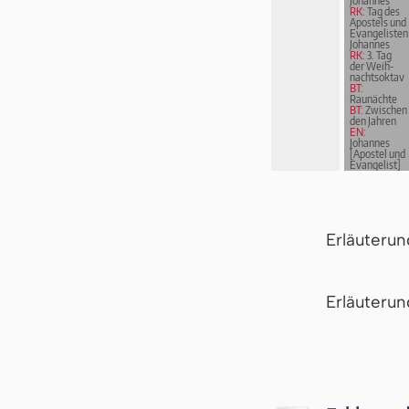
Johannes
RK:
Tag des
Apostels und
Evangelisten
Johannes
RK:
3. Tag
der Weih­
nachts­ok­tav
BT:
Raunächte
BT:
Zwischen
den Jahren
EN:
Johannes
[Apostel und
Evangelist]
Erläuteru
Er­läu­te­r