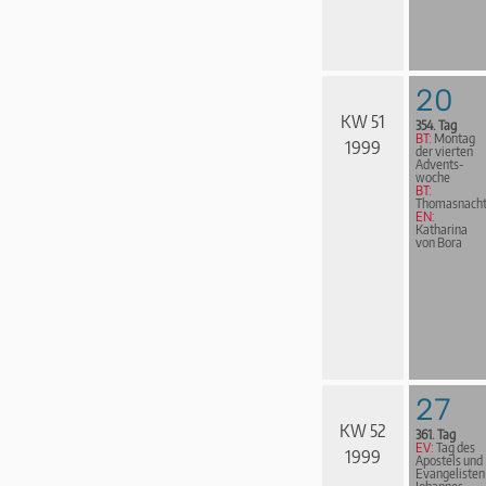
20
KW 51
354. Tag
BT:
Montag
1999
der vierten
Advents­
woche
BT:
Thomasnach
EN:
Katharina
von Bora
27
KW 52
361. Tag
EV:
Tag des
1999
Apostels und
Evangelisten