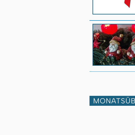
MONATSÜB