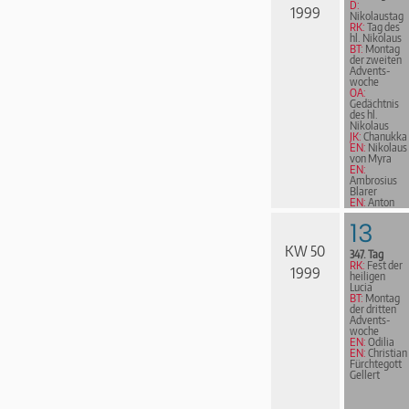
D:
1999
Nikolaustag
RK:
Tag des
hl. Nikolaus
BT:
Montag
der zweiten
Advents­
woche
OA:
Gedächtnis
des hl.
Nikolaus
JK:
Chanukka
EN:
Nikolaus
von Myra
EN:
Ambrosius
Blarer
EN:
Anton
Praetorius
13
KW 50
347. Tag
RK:
Fest der
1999
heiligen
Lucia
BT:
Montag
der dritten
Advents­
woche
EN:
Odilia
EN:
Christian
Fürchtegott
Gellert