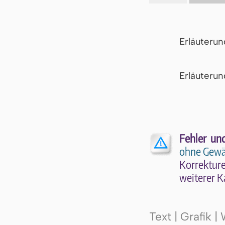
Erläuteru
Er­läu­te­r
Fehler un
ohne Gewä
Kor­rek­tu­r
wei­te­rer K
Text | Grafik 