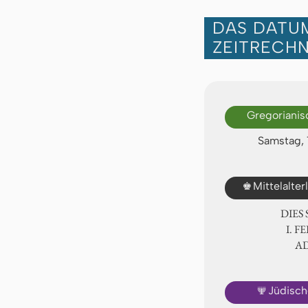
DAS DATUM
ZEITRECH
Gregorianis
Samstag, 
♚
Mittelalte
DIES
Ⅰ. F
A
🕎
Jüdisch