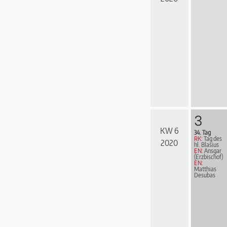
3
KW 6
34. Tag
RK:
Tag des
2020
hl. Blasius
EN:
Ansgar
(Erzbischof)
EN:
Matthias
Desubas