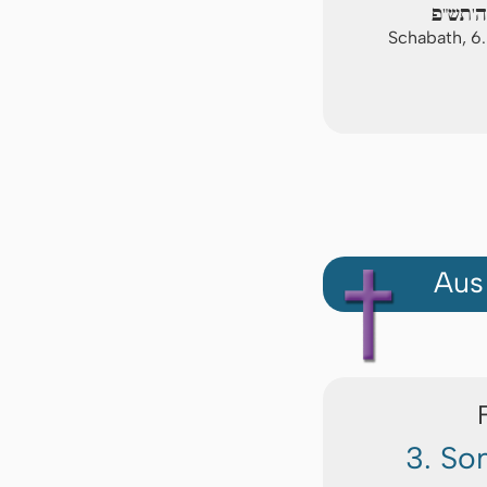
ה'תש"פ
Schabath, 6
Aus
3. So