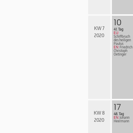
10
KW 7
41. Tag
EU:
2020
Schiffbruch
des heiligen
Paulus
EN:
Friedrich
Christoph
Oetinger
17
KW 8
48. Tag
EN:
Johann
2020
Heermann