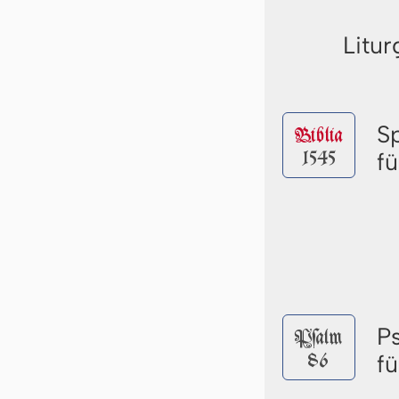
Litur
S
Biblia
1545
f
P
Pſalm
86
f