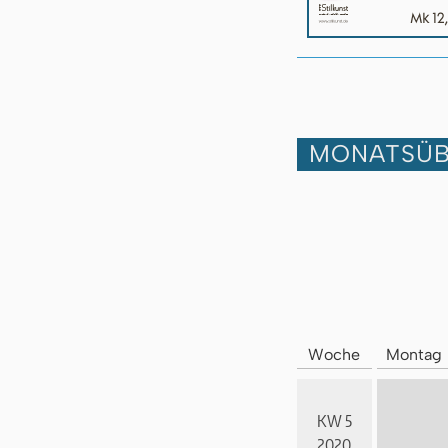
MONATSÜB
Woche
Montag
KW 5
2020