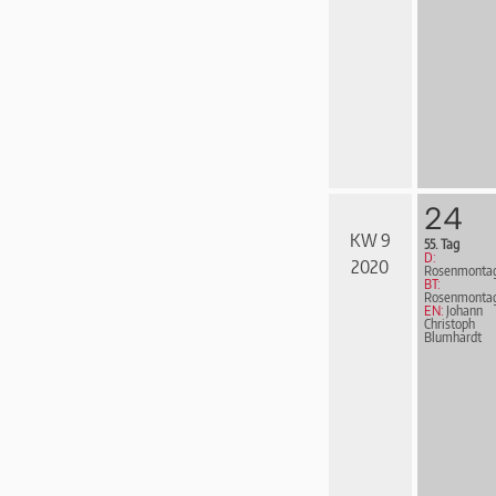
24
KW 9
55. Tag
D:
2020
Rosenmonta
BT:
Rosenmonta
EN:
Johann
Christoph
Blumhardt