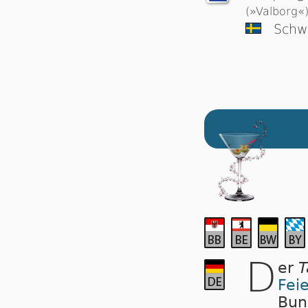
(»Valborg«
Schw
D
er
T
Fei
Bun