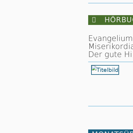

HÖRBUC
Evangelium
Miserikordi
Der gute Hir