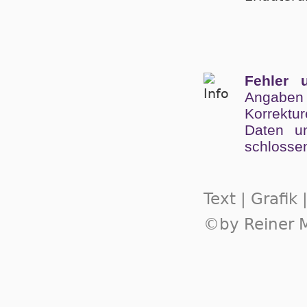
Fehler 
Angaben
Kor­rek­tu
Da­ten un
schlos­se
Text | Grafik
©by Reiner M