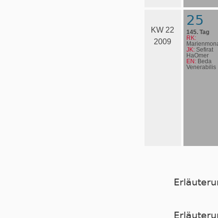
25
KW 22
145. Tag
RK:
2009
Marienmona
JK:
Sefirat
HaOmer
EN:
Beda
Venerabilis
Erläuter
Er­läu­te­