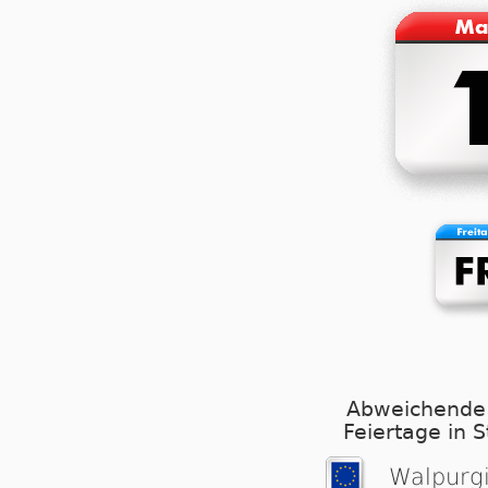
Abweichende
Feiertage in 
Wal­pur­g