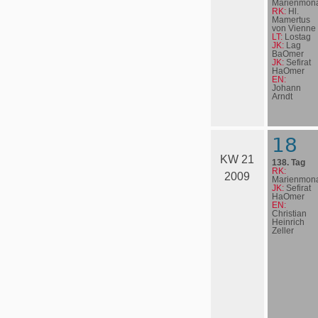
Marienmona
RK:
Hl.
Mamertus
von Vienne
LT:
Lostag
JK:
Lag
BaOmer
JK:
Sefirat
HaOmer
EN:
Johann
Arndt
18
KW 21
138. Tag
RK:
2009
Marienmona
JK:
Sefirat
HaOmer
EN:
Christian
Heinrich
Zeller