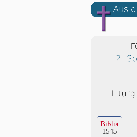
Aus d
F
2. S
Liturg
Biblia
1545