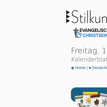
Freitag, 
Kalenderbla
◉ Home
|
►Deutsche