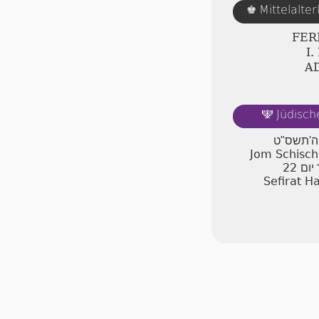
Mittelalte
♚
FER
Ⅰ
A
Jüdisch
🕎
ר ה'תשס"ט
Jom Schischi
22
יום
Sefirat H