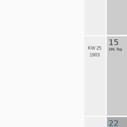
15
KW 25
166. Tag
1903
22