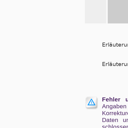
Erläuter
Er­läu­te­
Fehler 
Angaben
Kor­rek­tu
Da­ten un
schlos­se