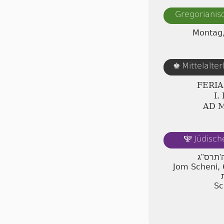
Gregorianis
Montag,
Mittelalte
♚
FERI
Ⅰ.
AD 
Jüdisch
🕎
 ה'תרס"ג
Jom Scheni,
Sc