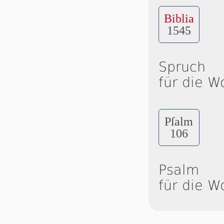
Biblia
1545
Spruch
für die W
Pſalm
106
Psalm
für die W