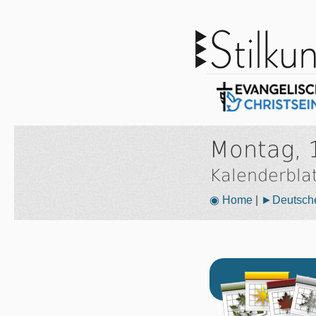
Montag, 1
Kalenderbla
◉ Home
|
►Deutsche