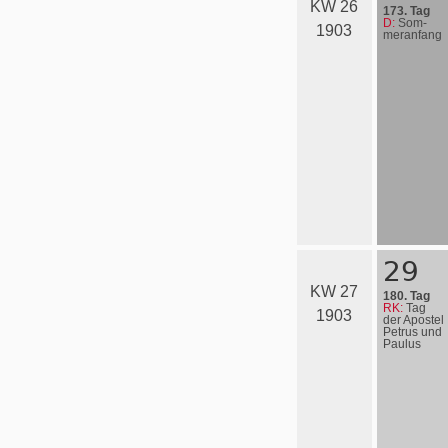
KW 26
173. Tag
D:
Som­
1903
mer­an­fang
29
KW 27
180. Tag
RK:
Tag
1903
der Apostel
Petrus und
Paulus