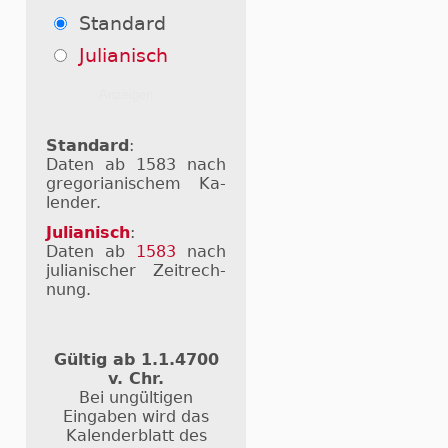
Standard
Julianisch
Standard
:
Daten ab 1583 nach
gre­go­ri­a­ni­schem Ka­
len­der.
Julianisch
:
Daten ab
1583
nach
ju­li­a­ni­scher Zeit­rech­
nung.
Gültig ab 1.1.4700
v. Chr.
Bei ungültigen
Eingaben wird das
Kalenderblatt des