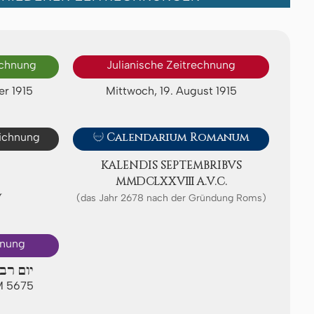
echnung
Julianische Zeitrechnung
er 1915
Mittwoch, 19. August 1915
eichnung

Calendarium Romanum
KALENDIS SEP­TEMB­RI­BVS
ⅯⅯⅮⅭⅬⅩⅩⅧ A.V.C.
Ⅴ
(das Jahr 2678 nach der Gründung Roms)
hnung
יום רב
AM 5675