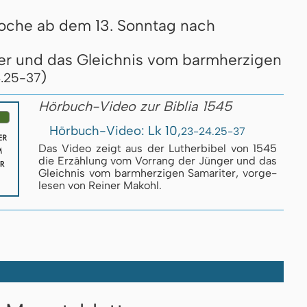
oche ab dem 13. Sonntag nach
er und das Gleichnis vom barmherzigen
)
.25-37
Hörbuch-Video zur Biblia 1545
Hörbuch-Video: Lk 10,
23-24.25-37
Das Video zeigt aus der Luther­bi­bel von 1545
die Er­zäh­lung vom Vor­rang der Jün­ger und das
Gleich­nis vom barm­her­zi­gen Sa­ma­ri­ter, vor­ge­
le­sen von Reiner Makohl.