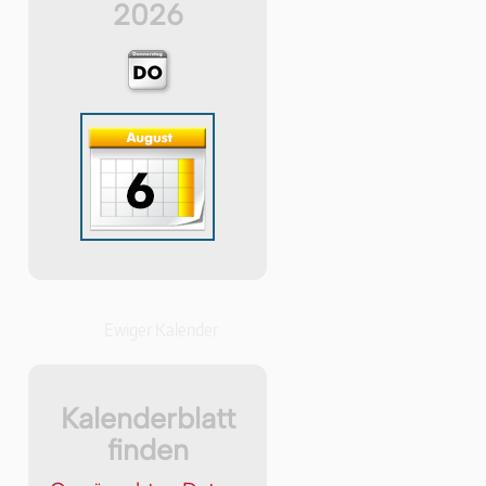
2026
Ewiger Kalender
Kalenderblatt
finden