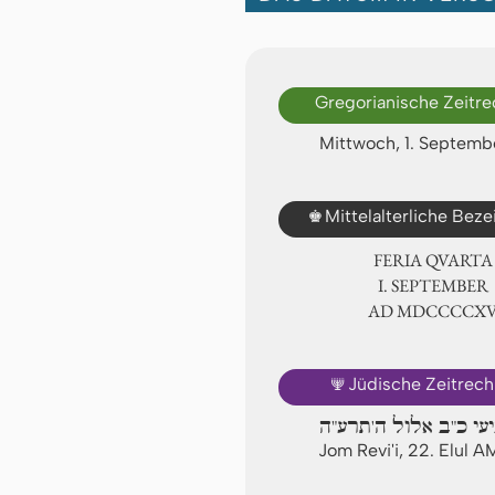
Gregorianische Zeitr
Mittwoch, 1. Septemb
♚
Mittelalterliche Bez
FERIA QUARTA
Ⅰ. SEPTEMBER
AD ⅯⅮⅭⅭⅭⅭⅩ
🕎
Jüdische Zeitrec
יעי כ"ב אלול ה'תרע"ה
Jom Revi'i, 22. Elul 