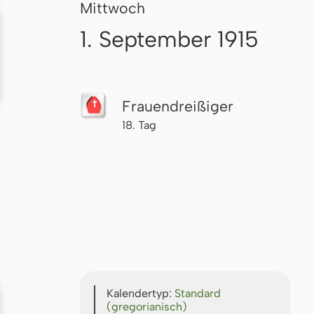
Mittwoch
1. September 1915
Frau­en­drei­ßi­ger
18. Tag
Kalendertyp:
Standard
(gregorianisch)