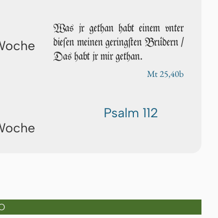
Was jr ge­than habt einem vn­ter
die­ſen mei­nen geringſten Brüdern /
 Woche
Das habt jr mir ge­than.
Mt 25,40b
Psalm 112
 Woche
O