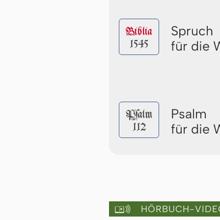
Spruch
Biblia
1545
für die
Psalm
Pſalm
112
für die
HÖRBUCH-VIDE
