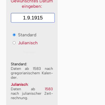
Gewünschtes Datum
eingeben:
Standard
Julianisch
Standard
:
Daten ab 1583 nach
gre­go­ri­a­ni­schem Ka­len­
der.
Julianisch
:
Daten ab
1583
nach ju­li­a­ni­scher Zeit­
rech­nung.