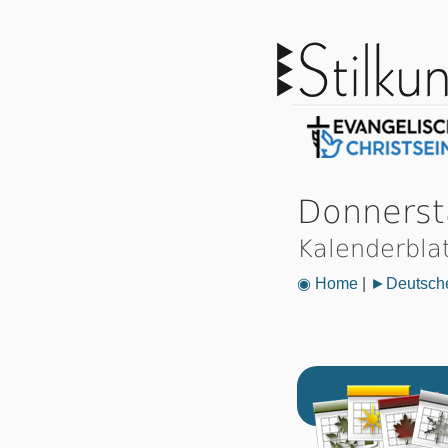
Donnerst
Kalenderbla
◉ Home
|
►Deutsche