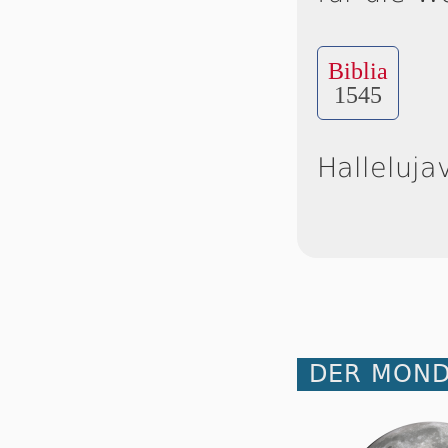
Biblia
1545
Halleluja
DER MOND