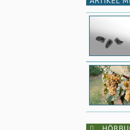
ARTIKEL 

HÖRBUC