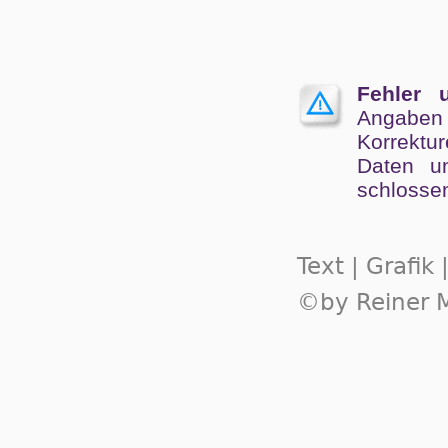
Fehler 
Angaben
Kor­rek­tu
Da­ten un
schlos­se
Text | Grafik
©by Reiner M