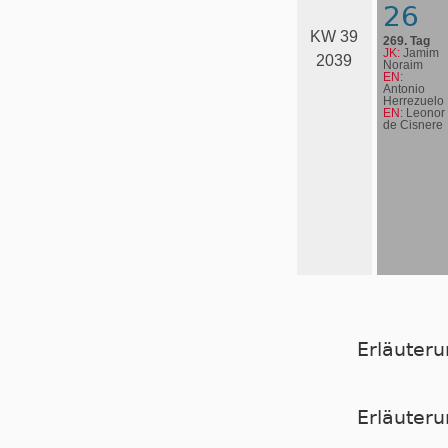
26
KW 39
269. Tag
JK:
Jamim
2039
Noraim
EN:
Antonio
Herrezuelo
EN:
Leonor
de Cisnere
Erläuter
Er­läu­te­