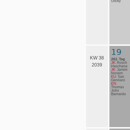
Ulicky
19
KW 38
262. Tag
JK:
Rosch
2039
Haschana
JK:
Jamim
Noraim
EU:
San
Gennaro
EN:
Thomas
John
Barnardo