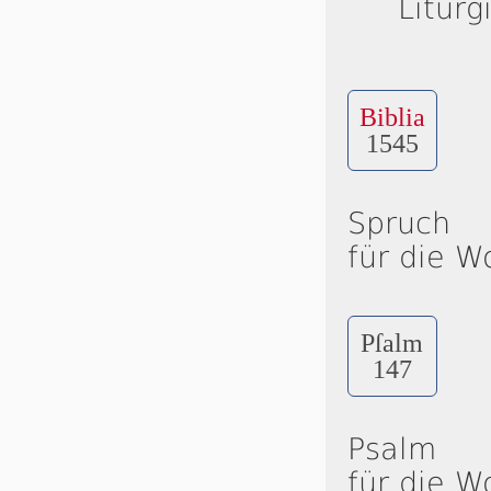
Liturg
Biblia
1545
Spruch
für die W
Pſalm
147
Psalm
für die W