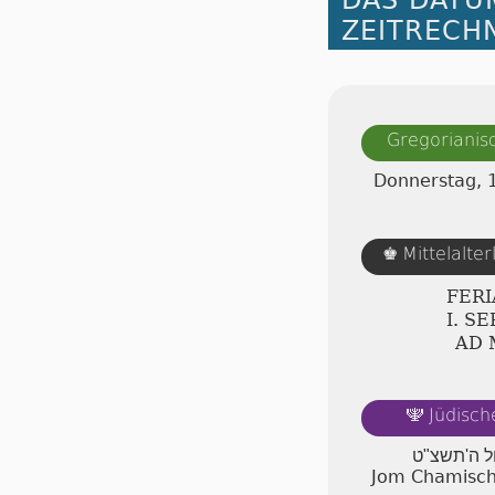
DAS DATU
ZEITRECH
Gregorianis
Donnerstag, 
Mittelalte
♚
FERI
Ⅰ. S
AD
Jüdisch
🕎
ול ה'תשצ"ט
Jom Chamischi