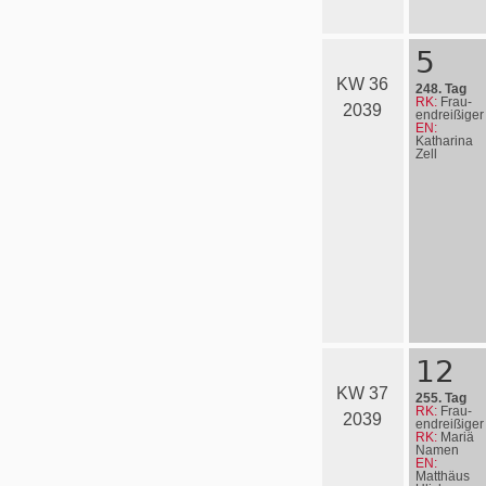
5
KW 36
248. Tag
RK:
Frau­
2039
en­drei­ßi­ger
EN:
Katharina
Zell
12
KW 37
255. Tag
RK:
Frau­
2039
en­drei­ßi­ger
RK:
Mariä
Namen
EN:
Matthäus