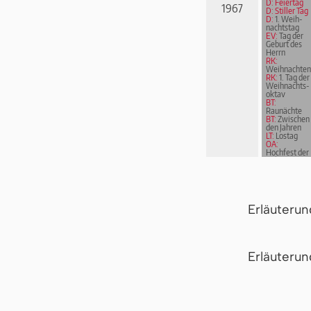
D: Feiertag
1967
D: Stiller Tag
D:
1. Weih­
nachts­tag
EV:
Tag der
Geburt des
Herrn
RK:
Weihnachten
RK:
1. Tag der
Weih­nachts­
ok­tav
BT:
Raunächte
BT:
Zwischen
den Jahren
LT:
Lostag
OA:
Hochfest der
Geburt des
Herrn
Erläuteru
Er­läu­te­r