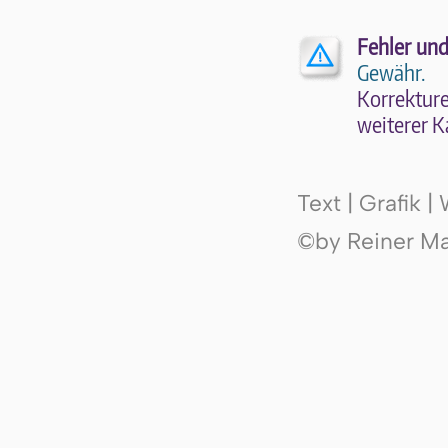
Fehler und
Gewähr.
Kor­rek­tu­r
wei­te­rer K
Text | Grafik 
©by Reiner Mak