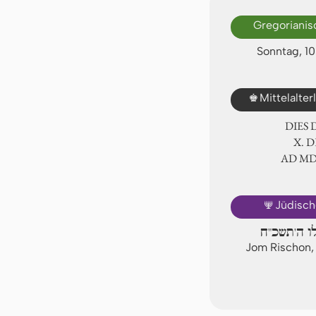
Gregorianis
Sonntag, 1
♚
Mittelalte
DIES
Ⅹ. 
AD Ⅿ
🕎
Jüdisch
לו ה'תשכ"ח
Jom Rischon,