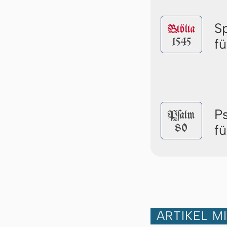
S
Biblia
1545
f
P
Pſalm
80
f
ARTIKEL M