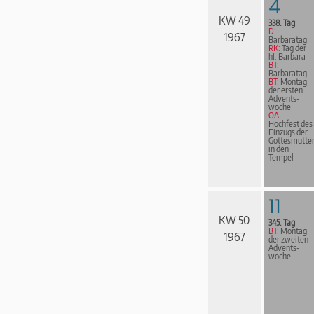
4
KW 49
338. Tag
D:
1967
Barbaratag
RK:
Tag der
hl. Barbara
BT:
Barbaratag
BT:
Montag
der ersten
Advents­
woche
OA:
Hochfest des
Einzugs der
Gottesmutte
in den
Tempel
11
KW 50
345. Tag
BT:
Montag
1967
der zweiten
Advents­
woche