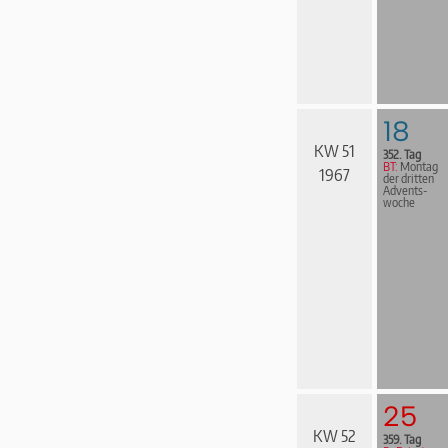
18
KW 51
352. Tag
BT:
Montag
1967
der dritten
Advents­
woche
25
KW 52
359. Tag