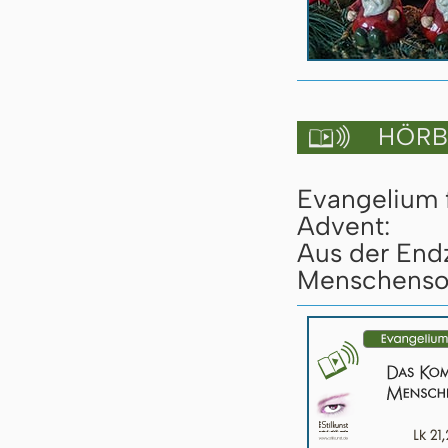
HÖRBU

Evangelium 
Advent:
Aus der End
Menschensoh