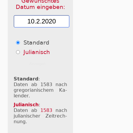
Gewünschtes
Datum eingeben:
Standard
Julianisch
Standard
:
Daten ab 1583 nach
gre­go­ri­a­ni­schem Ka­
len­der.
Julianisch
:
Daten ab
1583
nach
ju­li­a­ni­scher Zeit­rech­
nung.