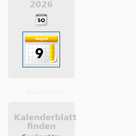
2026
Ewiger Kalender
Kalenderblatt
finden