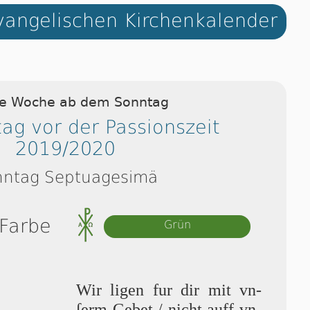
angelischen Kirchenkalender
ie Woche ab dem Sonntag
ag vor der Passionszeit
2019/2020
nntag Septuagesimä
 Farbe
Grün
Wir ligen fur dir mit vn­
ſerm Gebet / nicht auff vn­