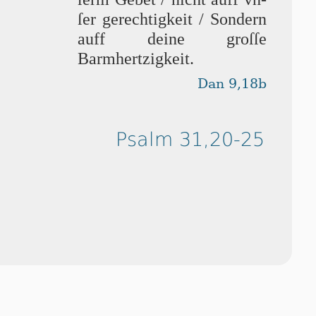
ſer gerechtigkeit / Son­dern
auff deine groſ­ſe
Barmhertzigkeit.
Dan 9,18b
Psalm 31,20-25