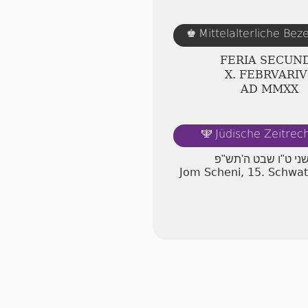
Mittelalterliche Be
♚
FERIA SECUN
Ⅹ. FEBRVARIV
AD ⅯⅯⅩⅩ
Jüdische Zeitre
🕎
שני ט"ו שבט ה'תש"פ
Jom Scheni, 15. Schwa