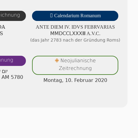
zeichnung

Calendarium Romanum
DA
ANTE DIEM IV. IDVS FE­BRV­A­RI­AS
S
ⅯⅯⅮⅭⅭⅬⅩⅩⅩⅢ A.V.C.
(das Jahr 2783 nach der Gründung Roms)
chnung
Neojulianische
✙
Zeitrechnung
יום 
t AM 5780
Montag, 10. Februar 2020