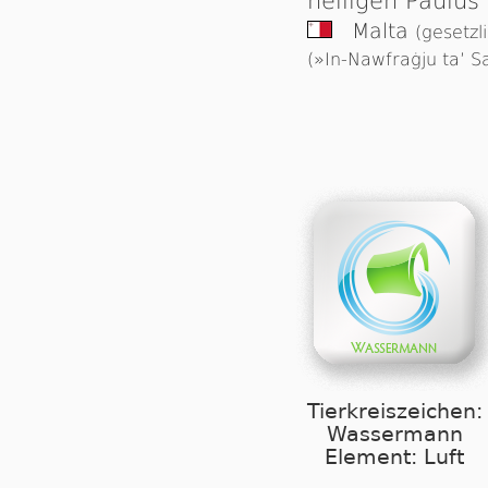
heiligen Paulus
Malta
(gesetzl
(»In-Nawfraġju ta’ S
Tierkreiszeichen:
Wassermann
Element: Luft