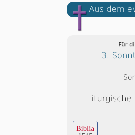
Aus dem ev
Für d
3. Sonnt
So
Liturgische
Biblia