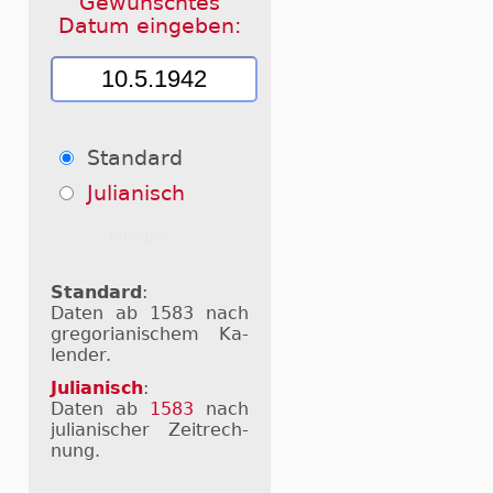
Gewünschtes
Datum eingeben:
Standard
Julianisch
Standard
:
Daten ab 1583 nach
gre­go­ri­a­ni­schem Ka­
len­der.
Julianisch
:
Daten ab
1583
nach
ju­li­a­ni­scher Zeit­rech­
nung.