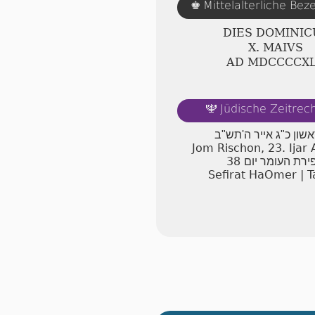
Mittelalterliche Be
♚
DIES DOMINIC
Ⅹ. MAIVS
AD ⅯⅮⅭⅭⅭⅭⅩ
Jüdische Zeitre
🕎
אשון כ"ג אייר ה'תש"ב
Jom Rischon, 23. Ijar
38
ירת העומר יום
Sefirat HaOmer | T