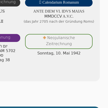
zeichnung

Calendarium Romanum
US
ANTE DIEM VI. IDVS MAIAS
ⅯⅯⅮⅭⅭⅤ A.V.C.
ⅬⅡ
(das Jahr 2705 nach der Gründung Roms)
chnung
Neojulianische
✙
Zeitrechnung
יום ר
 AM 5702
Sonntag, 10. Mai 1942
ספ
ag 38