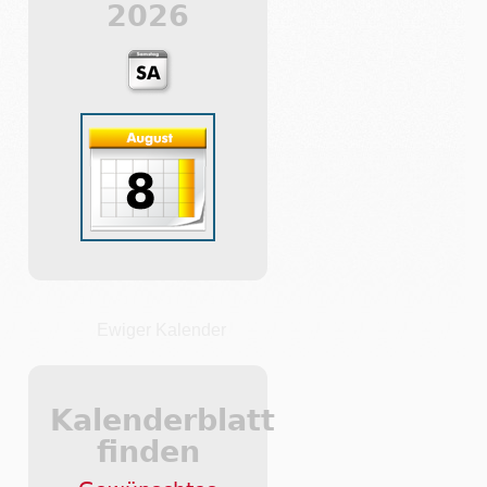
2026
Ewiger Kalender
Kalenderblatt
finden