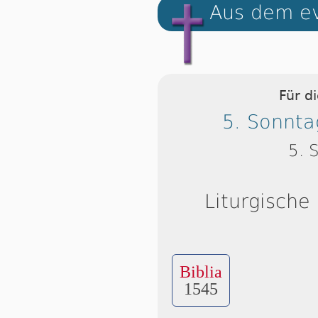
Aus dem ev
Für d
5. Sonnta
5. 
Liturgische
Biblia
1545