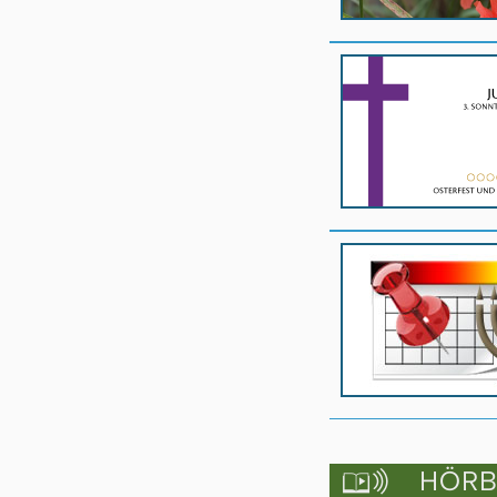
HÖRBU
