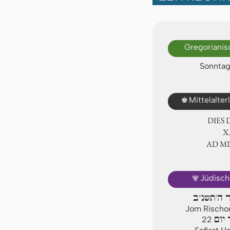
Gregorianis
Sonntag,
♚
Mittelalte
DIES
Ⅹ
AD Ⅿ
🕎
Jüdisch
ר ה'תשנ"ב
Jom Rischon
יום
22