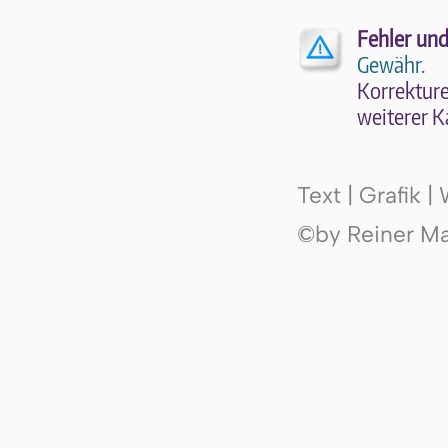
Fehler und
Gewähr.
Kor­rek­tu­r
wei­te­rer K
Text | Grafik 
©by Reiner Mak