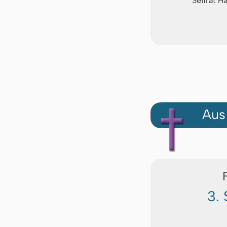
Sefirat H
Aus
3.