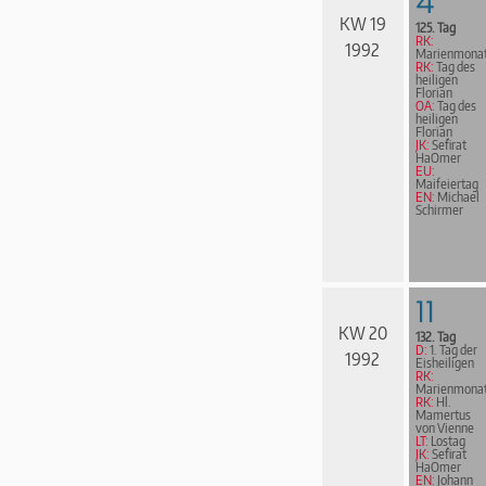
4
KW 19
125. Tag
RK:
1992
Marienmona
RK:
Tag des
heiligen
Florian
OA:
Tag des
heiligen
Florian
JK:
Sefirat
HaOmer
EU:
Maifeiertag
EN:
Michael
Schirmer
11
KW 20
132. Tag
D:
1. Tag der
1992
Eisheiligen
RK:
Marienmona
RK:
Hl.
Mamertus
von Vienne
LT:
Lostag
JK:
Sefirat
HaOmer
EN:
Johann