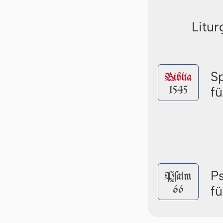
Litur
S
Biblia
1545
f
P
Pſalm
66
f