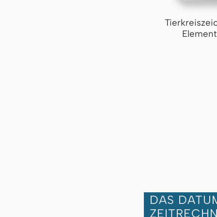
Tierkreiszei
Element
DAS DATUM
ZEITRECH