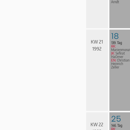
Arndt
18
KW 21
139. Tag
RK:
1992
Marienmona
JK:
Sefirat
HaOmer
EN:
Christian
Heinrich
Zeller
25
KW 22
146. Tag
RK: