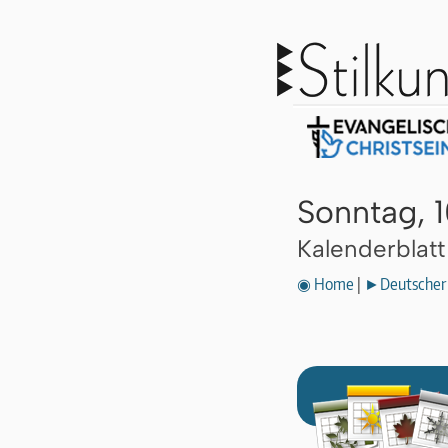
Sonntag, 1
Kalenderblat
◉ Home
|
►Deutscher 