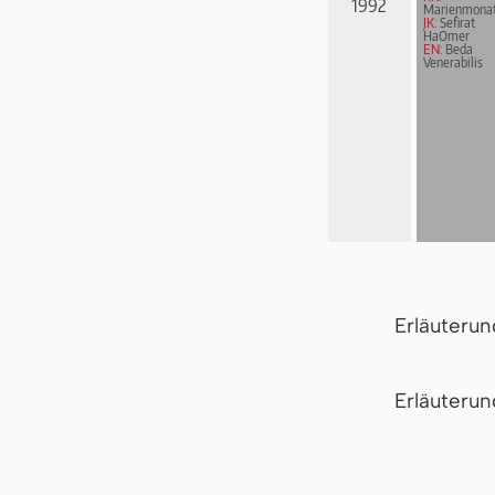
1992
Marienmona
JK:
Sefirat
HaOmer
EN:
Beda
Venerabilis
Erläuteru
Er­läu­te­r