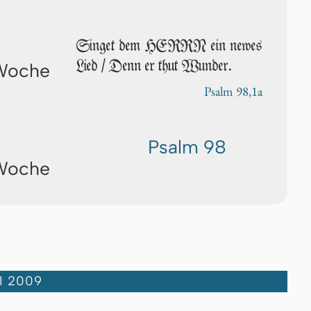
Singet dem HERRN ein newes
Lied / Denn er thut Wunder.
 Woche
Psalm 98,1a
Psalm 98
 Woche
I 2009