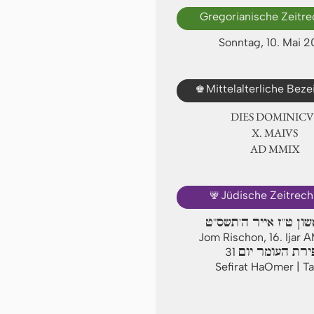
Gregorianische Zeitr
Sonntag, 10. Mai 
♚
Mittelalterliche Bez
DIES DOMINICU
Ⅹ. MAIVS
AD ⅯⅯⅨ
🕎
Jüdische Zeitrec
שון ט"ז אייר ה'תשס"ט
Jom Rischon, 16. Ijar
ירת העומר יום
31
Sefirat HaOmer | Ta