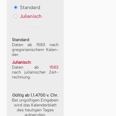
Standard
Julianisch
Standard
:
Daten ab 1583 nach
gre­go­ri­a­ni­schem Ka­len­
der.
Julianisch
:
Daten ab
1583
nach ju­li­a­ni­scher Zeit­
rech­nung.
Gültig ab 1.1.4700 v. Chr.
Bei ungültigen Eingaben
wird das Kalenderblatt
des heutigen Tages
aufgerufen.