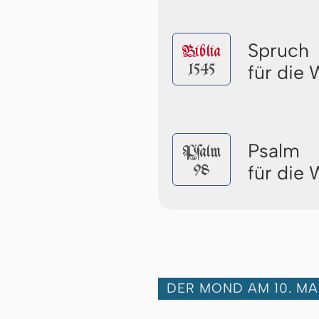
Spruch
Biblia
1545
für die
Psalm
Pſalm
98
für die
DER MOND AM 10. MA