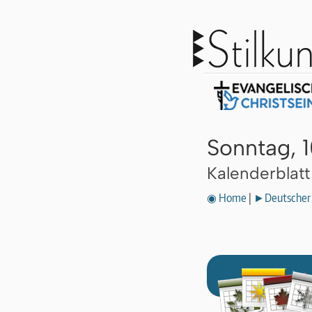
Sonntag, 1
Kalenderblat
◉ Home
|
►Deutscher 