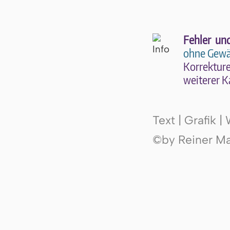
Fehler un
ohne Gewä
Kor­rek­tu­r
wei­te­rer K
Text | Grafik 
©by Reiner Mak