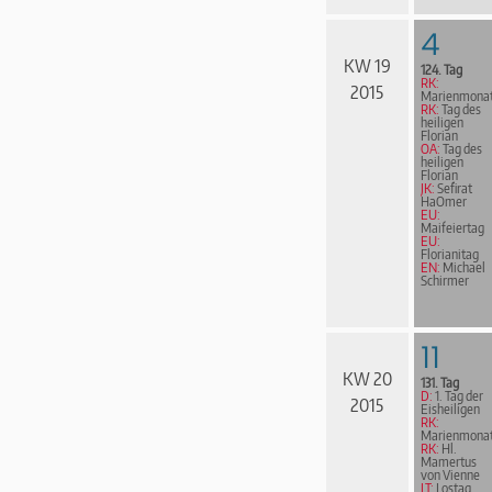
4
KW 19
124. Tag
RK:
2015
Marienmona
RK:
Tag des
heiligen
Florian
OA:
Tag des
heiligen
Florian
JK:
Sefirat
HaOmer
EU:
Maifeiertag
EU:
Florianitag
EN:
Michael
Schirmer
11
KW 20
131. Tag
D:
1. Tag der
2015
Eisheiligen
RK:
Marienmona
RK:
Hl.
Mamertus
von Vienne
LT:
Lostag