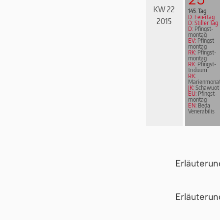
KW 22
145. Tag
D: Feiertag
2015
D: Stiller Tag
D:
Pfingst­
mon­tag
EV:
Pfingst­
mon­tag
RK:
Pfingst­
mon­tag
RK:
Pfingst­
tri­du­um
RK:
Marienmona
JK:
Schawuot
EU:
Pfingst­
mon­tag
EN:
Beda
Venerabilis
Erläuteru
Er­läu­te­r