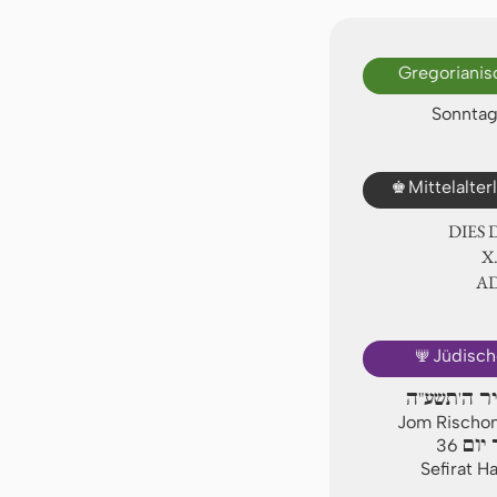
Gregorianis
Sonntag,
♚
Mittelalte
DIES
Ⅹ
A
🕎
Jüdisch
יר ה'תשע"ה
Jom Rischon,
יום
36
Sefirat H