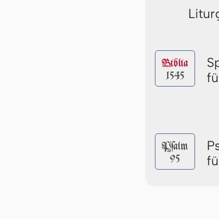
Litur
S
Biblia
1545
f
P
Pſalm
95
f