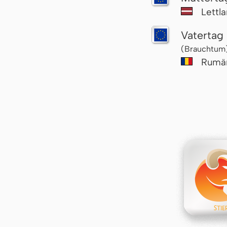
Lettl
Vatertag
(Brauchtum
Rumä