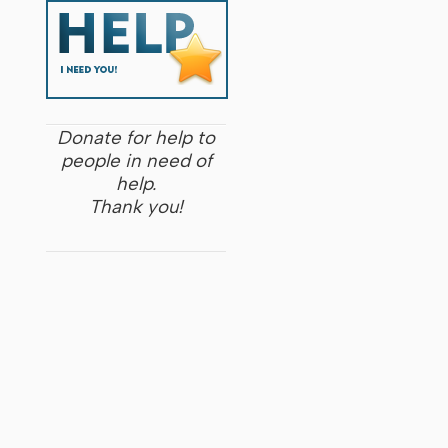
Donate for help to
people in need of
help.
Thank you!