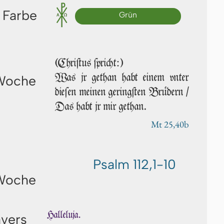
 Farbe
Grün
(Chriſtus ſpricht:)
Was jr ge­than habt einem vn­ter
 Woche
die­ſen mei­nen geringſten Brüdern /
Das habt jr mir ge­than.
Mt 25,40b
Psalm 112,1-10
 Woche
Halleluja.
avers