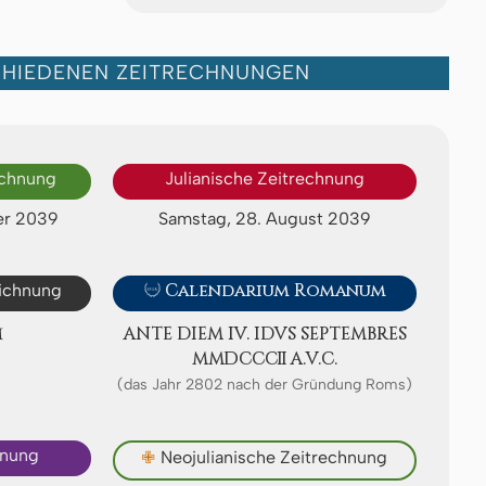
CHIEDENEN ZEITRECHNUNGEN
echnung
Julianische Zeitrechnung
er 2039
Samstag, 28. August 2039
eichnung

Calendarium Romanum
M
ANTE DIEM IV. IDVS SEP­TEMB­RES
ⅯⅯⅮⅭⅭⅭⅡ A.V.C.
(das Jahr 2802 nach der Gründung Roms)
hnung
✙
Neojulianische Zeitrechnung