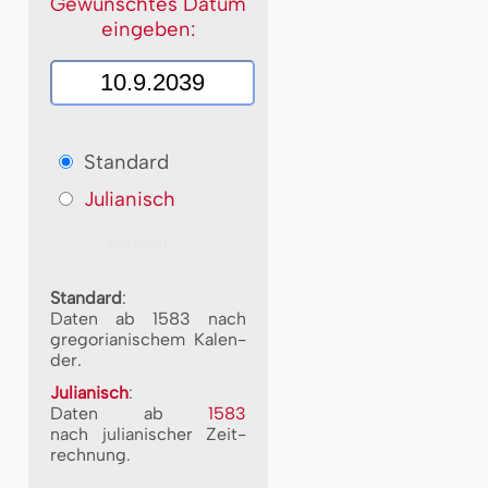
Gewünschtes Datum
eingeben:
Standard
Julianisch
Standard
:
Daten ab 1583 nach
gre­go­ri­a­ni­schem Ka­len­
der.
Julianisch
:
Daten ab
1583
nach ju­li­a­ni­scher Zeit­
rech­nung.