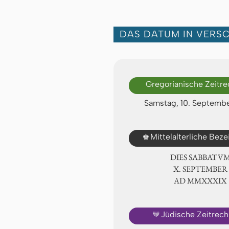
DAS DATUM IN VERS
Gregorianische Zeitr
Samstag, 10. Septemb
♚
Mittelalterliche Bez
DIES SABBATU
Ⅹ. SEPTEMBER
AD ⅯⅯⅩⅩⅩⅨ
🕎
Jüdische Zeitrec