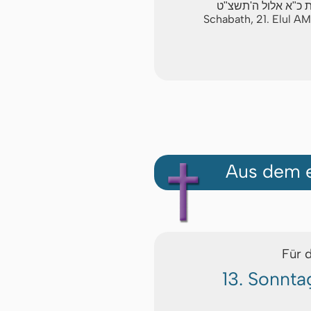
 כ"א אלול ה'תשצ"ט
Schabath, 21. Elul A
Aus dem e
Für 
13. Sonnta