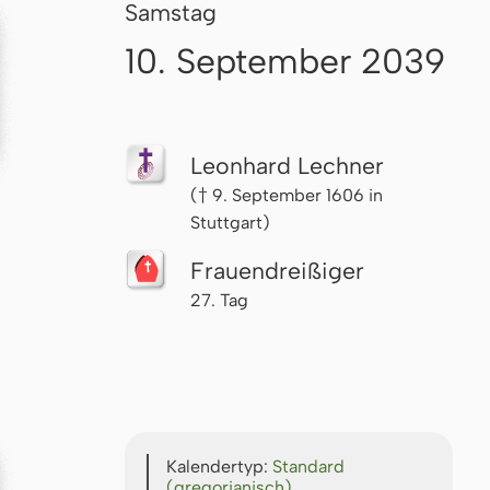
Samstag
10. September 2039
Leonhard Lechner
(† 9. September 1606 in
Stuttgart)
Frau­en­drei­ßi­ger
27. Tag
Kalendertyp:
Standard
(gregorianisch)