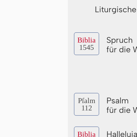
Liturgische
Spruch
Biblia
1545
für die
Psalm
Pſalm
112
für die
Halleluj
Biblia