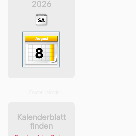
2026
Ewiger Kalender
Kalenderblatt
finden