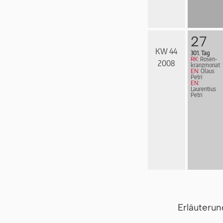
27
KW 44
301. Tag
RK:
Rosen­
2008
kranz­mo­nat
EN:
Olaus
Petri
EN:
Laurentius
Petri
Erläuteru