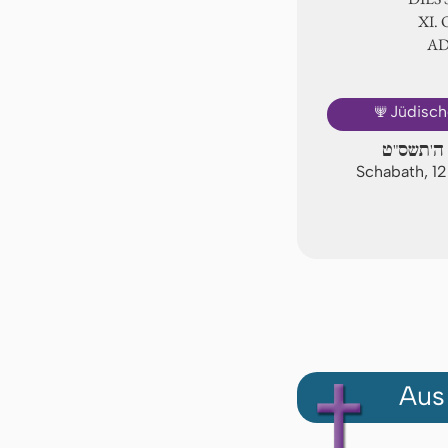
Ⅺ. 
A
🕎
Jüdisch
ה'תשס"ט
Schabath, 12
Aus