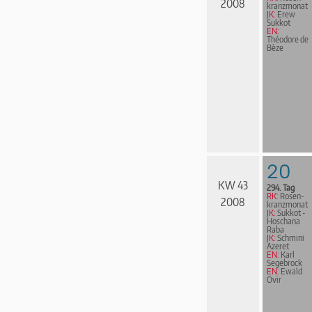
2008
kranz­mo­nat
JK:
Erew
Sukkot
EN:
Théodore de
Bèze
20
KW 43
294. Tag
RK:
Rosen­
2008
kranz­mo­nat
JK:
Sukkot -
Hoschana
Raba
JK:
Schmini
Azeret
EN:
Karl
Segebrock
EN:
Ewald
Ovir