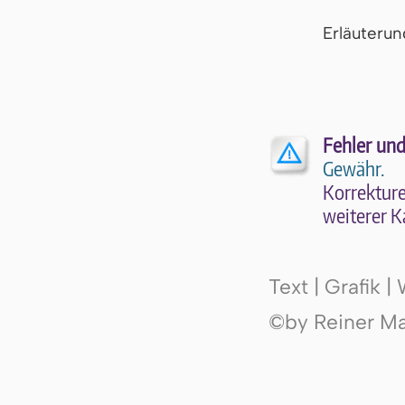
Er­läu­te­r
Fehler und
Gewähr.
Kor­rek­tu­r
wei­te­rer K
Text | Grafik 
©by Reiner Mak