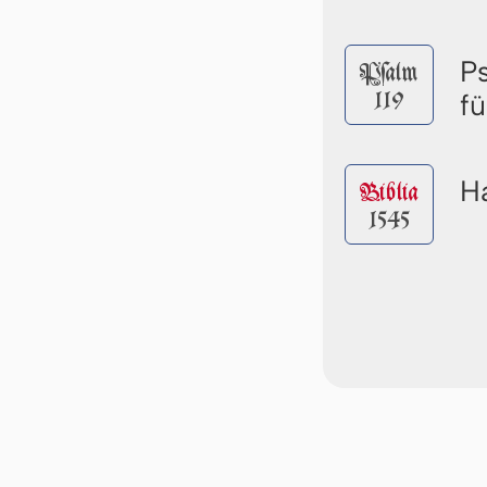
P
Pſalm
119
f
Ha
Biblia
1545