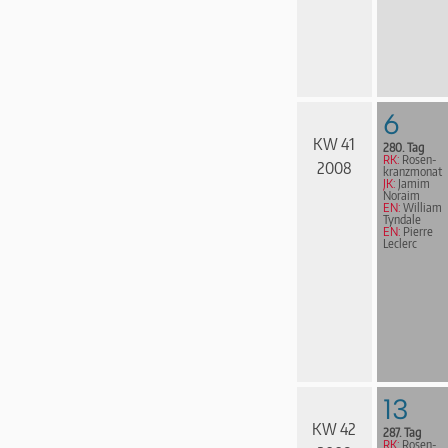
6
KW 41
280. Tag
RK:
Rosen­
2008
kranz­mo­nat
JK:
Jamim
Noraim
EN:
William
Tyndale
EN:
Pierre
Leclerc
13
KW 42
287. Tag
RK:
Rosen­