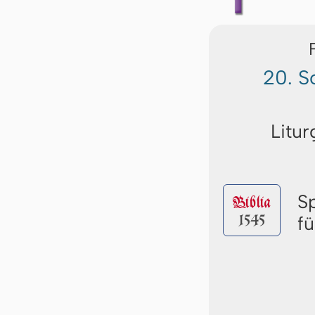
20. S
Litur
S
Biblia
1545
f