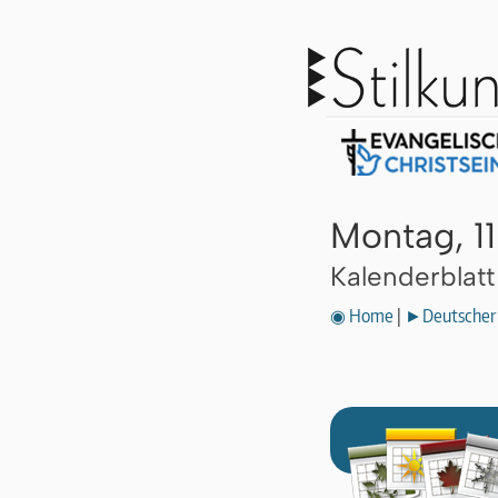
Montag, 1
Kalenderblat
◉ Home
|
►Deutscher 