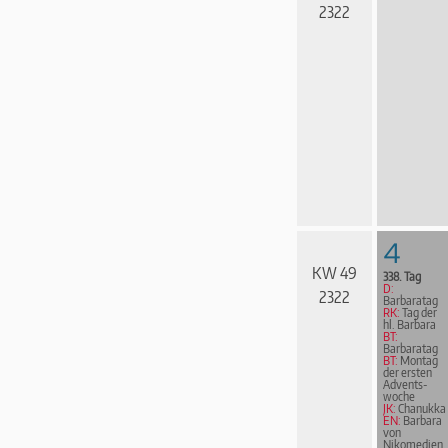
2322
4
KW 49
338. Tag
D:
2322
Barbaratag
RK:
Tag der
hl. Barbara
BT:
Barbaratag
BT:
Montag
der ersten
Advents­
woche
JK:
Chanukka
EN:
Barbara
von
Nikomedien