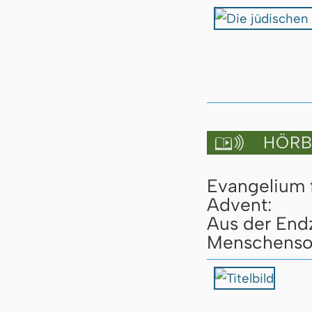
HÖRBU

Evangelium 
Advent:
Aus der End
Menschensoh