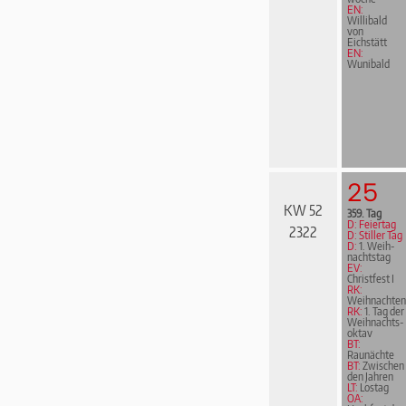
EN:
Willibald
von
Eichstätt
EN:
Wunibald
25
KW 52
359. Tag
D: Feiertag
2322
D: Stiller Tag
D:
1. Weih­
nachts­tag
EV:
Christfest I
RK:
Weihnachten
RK:
1. Tag der
Weih­nachts­
ok­tav
BT:
Raunächte
BT:
Zwischen
den Jahren
LT:
Lostag
OA: