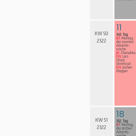
11
KW 50
345. Tag
BT:
Montag
2322
der zweiten
Advents­
woche
JK:
Chanukka
EN:
Lars
Olsen
Skrefsrud
EN:
Jochen
Klepper
18
KW 51
352. Tag
BT:
Montag
2322
der dritten
Advents­
woche