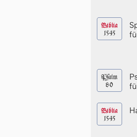
S
Biblia
1545
f
P
Pſalm
80
f
Ha
Biblia
1545