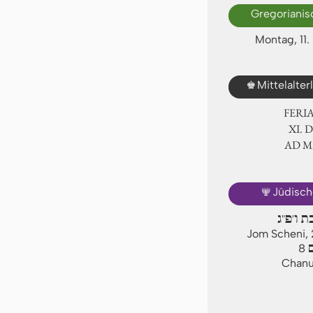
Gregorianis
Montag, 11
♚
Mittelalte
FERI
Ⅺ. 
AD 
🕎
Jüdisch
ת ו'פ"ג
Jom Scheni,
ם
8
Chanuk