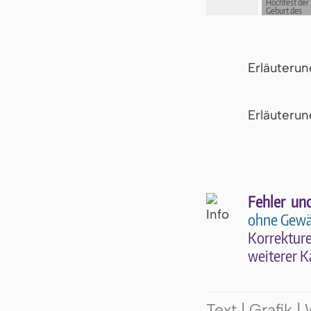
Hochfest der
Geburt des
Herrn
Erläuteru
Er­läu­te­r
Fehler un
ohne Gewä
Kor­rek­tu­r
wei­te­rer K
Text | Grafik 