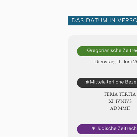
DAS DATUM IN VERS
Gregorianische Zeitr
Dienstag, 11. Juni 
♚
Mittelalterliche Bez
FERIA TERTIA
Ⅺ. IVNIVS
AD ⅯⅯⅡ
🕎
Jüdische Zeitrec