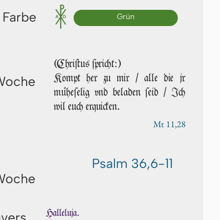
 Farbe
Grün
(Chriſtus ſpricht:)
Kompt her zu mir / alle die jr
 Woche
müheſelig vnd beladen ſeid / Ich
wil euch erquicken.
Mt 11,28
Psalm 36,6-11
 Woche
Halleluja.
avers