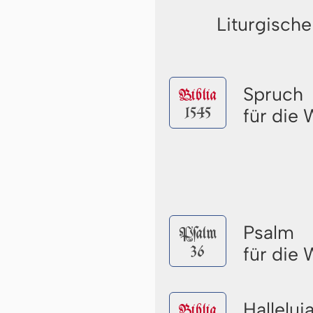
Liturgische
Spruch
Biblia
1545
für die
Psalm
Pſalm
36
für die
Halleluj
Biblia