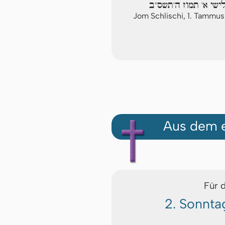
ישי א' תמוז ה'תשס"ב
Jom Schlischi, 1. Tammu
Aus dem e
Für 
2. Sonnta