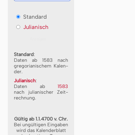
Standard
Julianisch
Standard
:
Daten ab 1583 nach
gre­go­ri­a­ni­schem Ka­len­
der.
Julianisch
:
Daten ab
1583
nach ju­li­a­ni­scher Zeit­
rech­nung.
Gültig ab 1.1.4700 v. Chr.
Bei ungültigen Eingaben
wird das Kalenderblatt