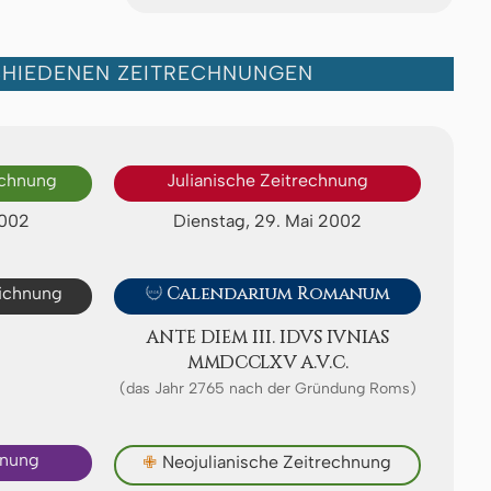
CHIEDENEN ZEITRECHNUNGEN
echnung
Julianische Zeitrechnung
2002
Dienstag, 29. Mai 2002
eichnung

Calendarium Romanum
ANTE DIEM III. IDVS IVNIAS
ⅯⅯⅮⅭⅭⅬⅩⅤ A.V.C.
(das Jahr 2765 nach der Gründung Roms)
hnung
✙
Neojulianische Zeitrechnung