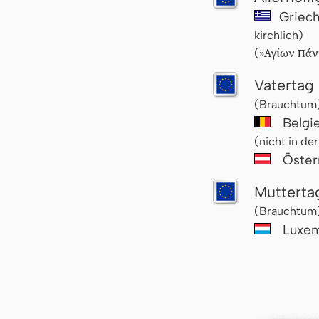
Griec
kirchlich)
Αγίων Πά
(»
Vatertag
(Brauchtum
Belgi
(nicht in d
Öster
Mutterta
(Brauchtum
Luxem