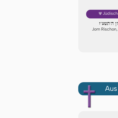
🕎
Jüdisch
ון ה'תשע"ז
Jom Rischon,
Aus