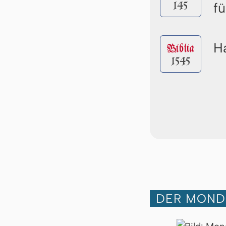
145
f
Ha
Biblia
1545
DER MOND A