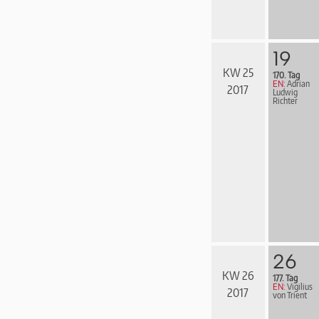
19
KW 25
170. Tag
EN:
Adrian
2017
Ludwig
Richter
26
KW 26
177. Tag
EN:
Vigilius
2017
von Trient