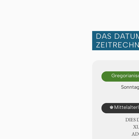
DAS DATUM
ZEITRECH
Gregorianis
Sonntag,
♚
Mittelalte
DIES
Ⅺ.
A