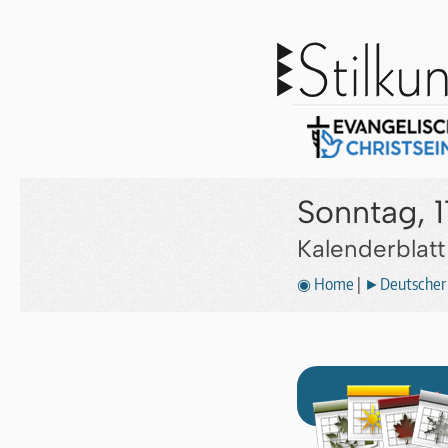
Sonntag, 1
Kalenderblat
◉ Home
|
►Deutscher 