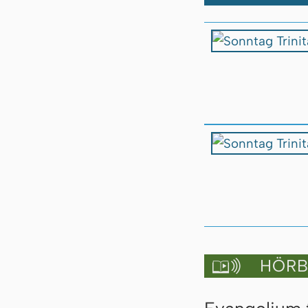
HÖRBU
