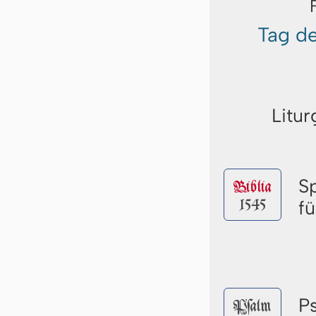
Tag de
Litur
S
Biblia
1545
f
P
Pſalm