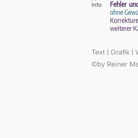
Fehler un
ohne Gewä
Kor­rek­tu­r
wei­te­rer K
Text | Grafik 
©by Reiner Mak