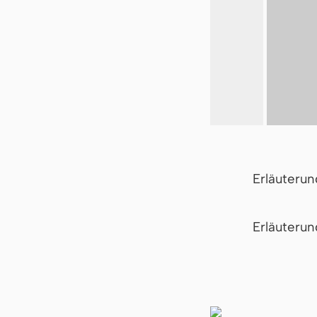
Erläuteru
Er­läu­te­r