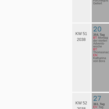
Fürchtegott
Gellert
20
KW 51
354. Tag
BT:
Montag
2038
der vierten
Advents­
woche
BT:
Thomasnac
EN:
Katharina
von Bora
27
KW 52
361. Tag
EV:
Tag
2038