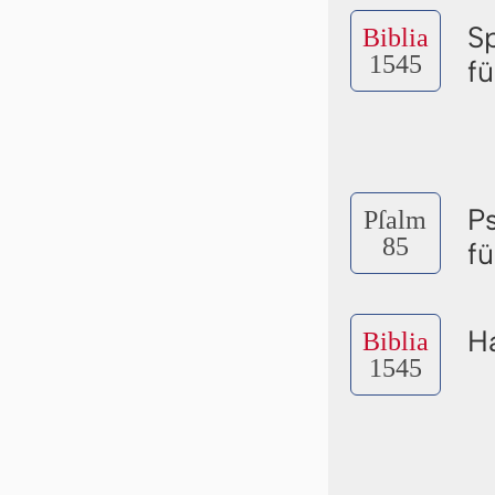
S
Biblia
1545
f
P
Pſalm
85
f
Ha
Biblia
1545