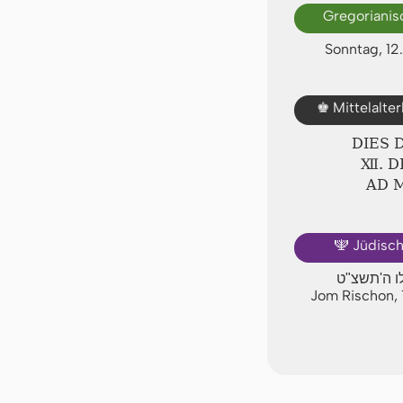
Gregorianis
Sonntag, 1
Mittelalte
♚
DIES 
Ⅻ. 
AD 
Jüdisc
🕎
לו ה'תשצ"ט
Jom Rischon, 