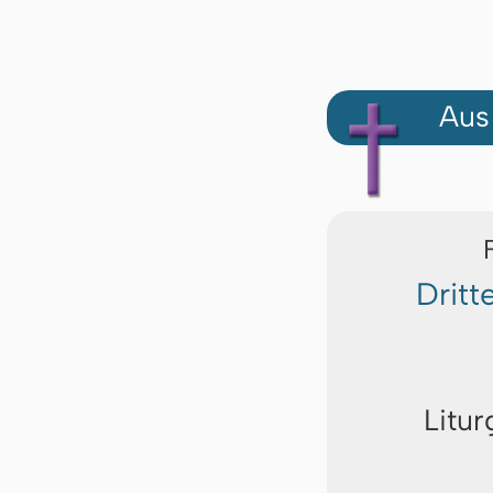
Aus
Drit
Litur