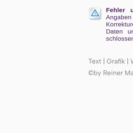
Fehler 
Angaben
Kor­rek­tu
Da­ten un
schlos­se
Text | Grafik 
©by Reiner Mak