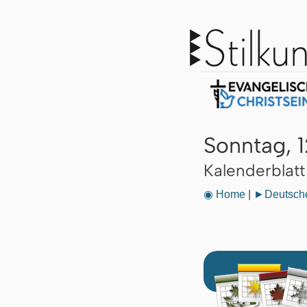
Sonntag, 
Kalenderblat
◉ Home
|
►Deutsche