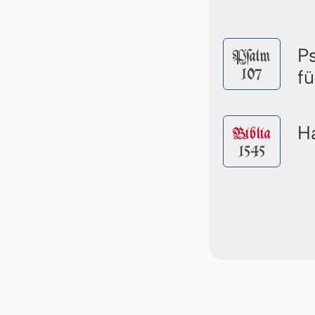
P
Pſalm
107
f
Ha
Biblia
1545