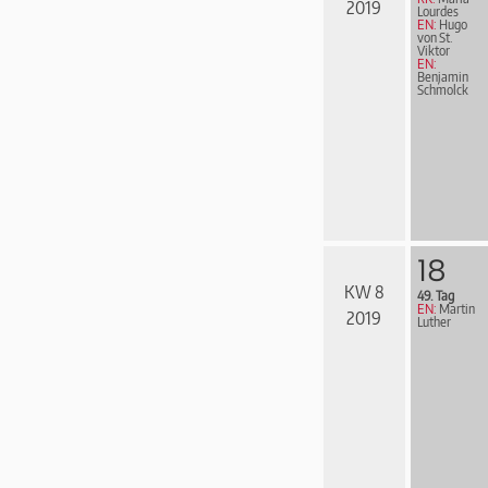
2019
Lourdes
EN:
Hugo
von St.
Viktor
EN:
Benjamin
Schmolck
18
KW 8
49. Tag
EN:
Martin
2019
Luther