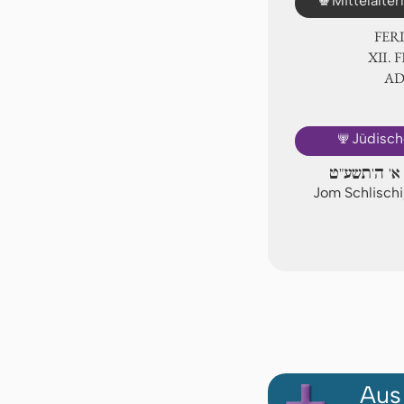
Mittelalte
FER
Ⅻ. F
A
🕎
Jüdisch
 א' ה'תשע"ט
Jom Schlischi
Aus