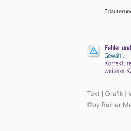
Er­läu­te­r
Fehler und
Gewähr.
Kor­rek­tu­r
wei­te­rer K
Text | Grafik 
©by Reiner Mak