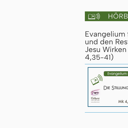
HÖRBU

Evangelium f
und den Res
Jesu Wirken 
4,
)
35-41