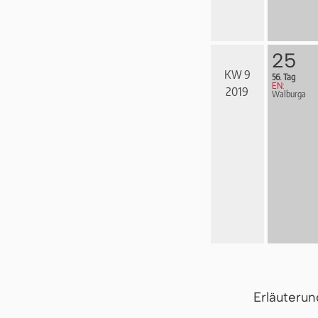
25
KW 9
56. Tag
EN:
2019
Walburga
Erläuteru