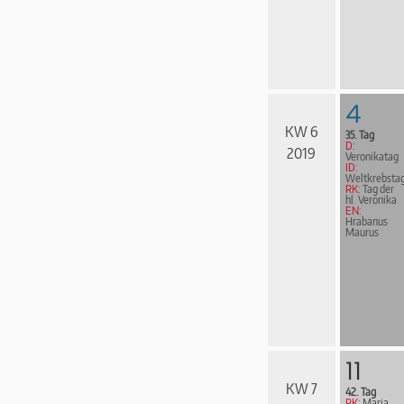
4
KW 6
35. Tag
D:
2019
Veronikatag
ID:
Weltkrebsta
RK:
Tag der
hl. Veronika
EN:
Hrabanus
Maurus
11
KW 7
42. Tag
RK:
Maria