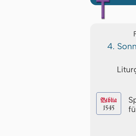
4. Sonn
Litur
S
Biblia
1545
f