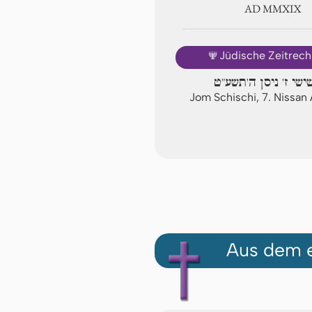
AD ⅯⅯⅩⅨ
🕎
Jüdische Zeitrec
ישי ז' ניסן ה'תשע"ט
Jom Schischi, 7. Nissa
Aus dem e