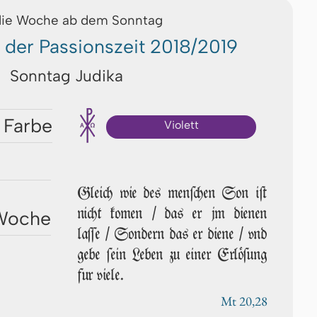
die Woche ab dem Sonntag
 der Passionszeit 2018/2019
Sonntag Judika
 Farbe
Violett
Gleich wie des men­ſchen Son iſt
nicht ko­men / das er jm dienen
 Woche
laſſe / Son­dern das er diene / vnd
gebe ſein Leben zu einer Erlöſung
fur viele.
Mt 20,28