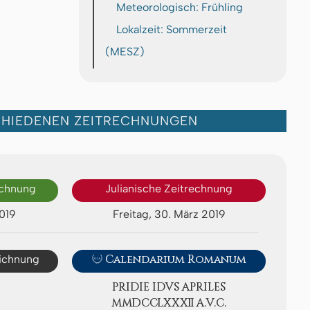
Meteorologisch: Frühling
Lokalzeit: Sommerzeit
(MESZ)
CHIEDENEN ZEITRECHNUNGEN
echnung
Julianische Zeitrechnung
2019
Freitag, 30. März 2019
eichnung

Calendarium Romanum
PRIDIE IDVS APRI­LES
ⅯⅯⅮⅭⅭⅬⅩⅩⅫ A.V.C.