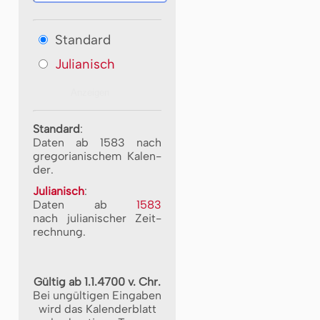
Standard
Julianisch
Standard
:
Daten ab 1583 nach
gre­go­ri­a­ni­schem Ka­len­
der.
Julianisch
:
Daten ab
1583
nach ju­li­a­ni­scher Zeit­
rech­nung.
Gültig ab 1.1.4700 v. Chr.
Bei ungültigen Eingaben
wird das Kalenderblatt