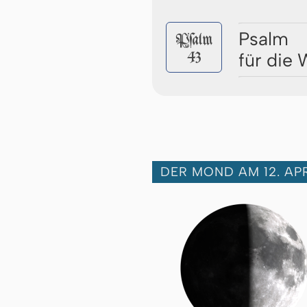
Psalm
Pſalm
43
für die
DER MOND AM 12. APR