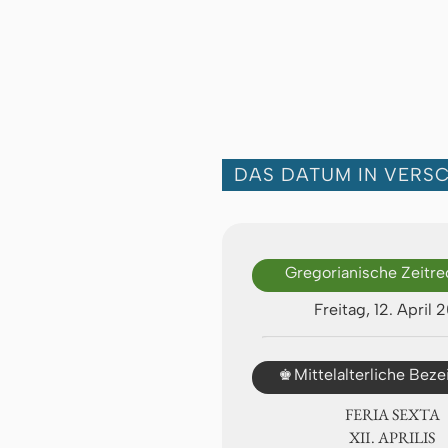
DAS DATUM IN VERS
Gregorianische Zeitr
Freitag, 12. April 
♚
Mittelalterliche Bez
FERIA SEXTA
Ⅻ. APRILIS