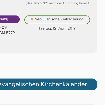
(das Jahr 2782 nach der Gründung Roms)
hnung
✙
Neojulianische Zeitrechnung
יום ש
Freitag, 12. April 2019
n AM 5779
vangelischen Kirchenkalender