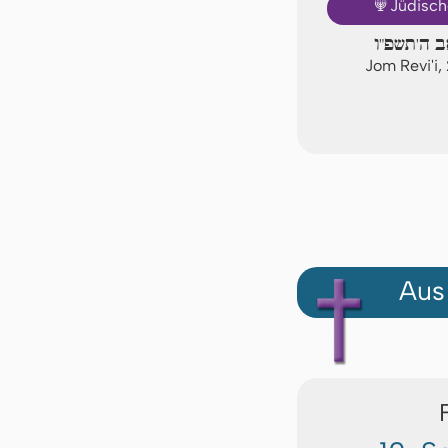
🕎
Jüdisch
ב ה'תשפ"ו
Jom Revi'i
Aus