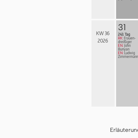
31
KW 36
243. Tag
RK:
Frau­en­
2026
drei­ßi­ger
EN:
John
Bunyan
EN:
Ludwig
Zimmerman
Erläuteru