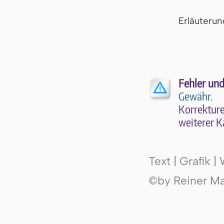
Er­läu­te­r
Fehler und
Gewähr.
Kor­rek­tu­r
wei­te­rer K
Text | Grafik 
©by Reiner Mak