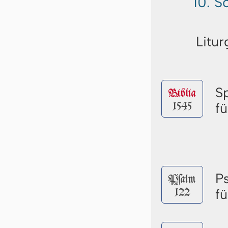
10. S
Litur
S
Biblia
1545
f
P
Pſalm
122
f