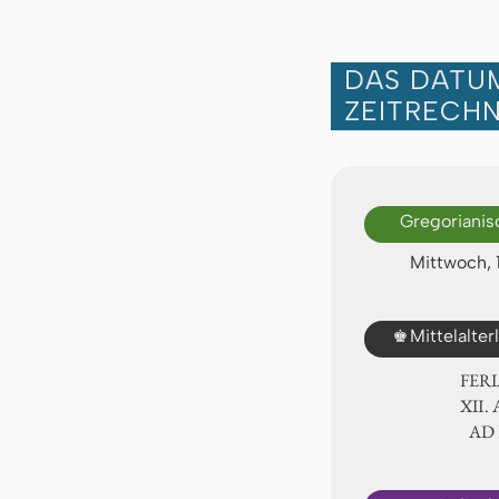
DAS DATUM
ZEITRECH
Gregorianis
Mittwoch, 
♚
Mittelalte
FER
Ⅻ. 
AD