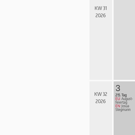
KW 31
2026
3
KW 32
215. Tag
EU:
August­
2026
fei­er­tag
EN:
Josua
Stegmann