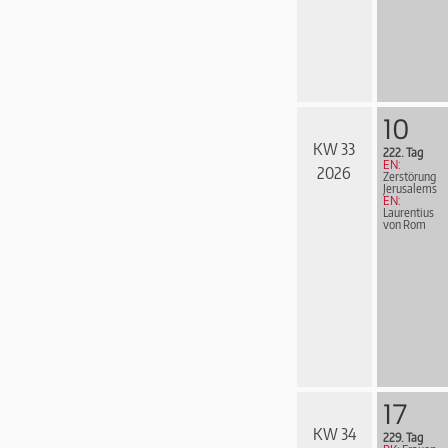
10
KW 33
222. Tag
EN:
2026
Zerstörung
Jerusalems
EN:
Laurentius
von Rom
17
KW 34
229. Tag