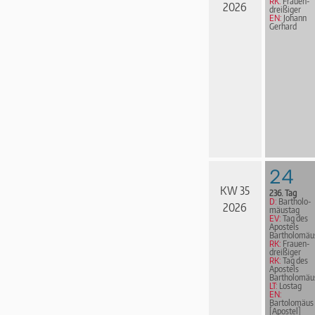
RK:
Frau­en­
2026
drei­ßi­ger
EN:
Johann
Gerhard
24
KW 35
236. Tag
D:
Bar­tho­lo­
2026
mä­us­tag
EV:
Tag des
Apostels
Bartholomäu
RK:
Frau­en­
drei­ßi­ger
RK:
Tag des
Apostels
Bartholomäu
LT:
Lostag
EN:
Bartolomäus
[Apostel]