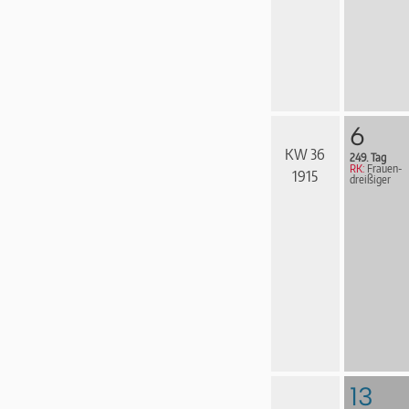
6
KW 36
249. Tag
RK:
Frau­en­
1915
drei­ßi­ger
13