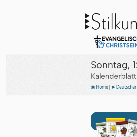
Sonntag, 
Kalenderblat
◉ Home
|
►Deutscher 