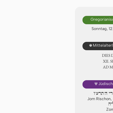
Gregorianis
Sonntag, 12
♚
Mittelalte
DIES
Ⅻ. S
AD 
🕎
Jüdisch
רי ה'תרע"ו
Jom Rischon, 
יה
Zom