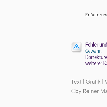
Er­läu­te­r
Fehler und
Gewähr.
Kor­rek­tu­r
wei­te­rer K
Text | Grafik 
©by Reiner Mak