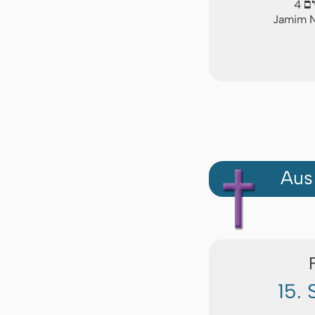
ים
4
Jamim N
Aus
15. 