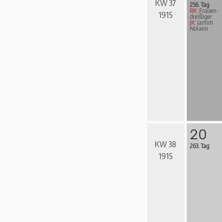
KW 37
256. Tag
RK:
Frau­en­
1915
drei­ßi­ger
JK:
Jamim
Noraim
20
KW 38
263. Tag
1915