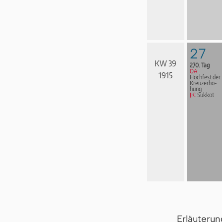
27
KW 39
270. Tag
OA:
1915
Hochfest der
Kreuz­er­hö­
hung
JK:
Sukkot
Erläuteru