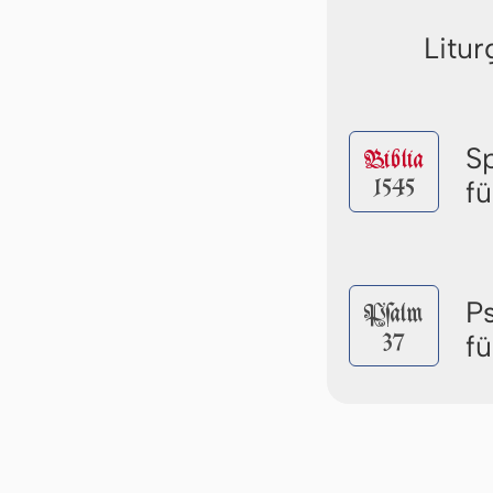
Litur
S
Biblia
1545
f
P
Pſalm
37
f