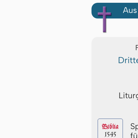
Aus
Drit
Litur
S
Biblia
1545
f