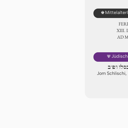
♚
Mittelalte
FER
ⅩⅢ. 
AD 
🕎
Jüdisch
סלו ו'פ"ב
Jom Schlischi,