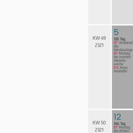
5
KW 49
339. Tag
BT:
Vorabend
2321
des
Nikolaustags
BT:
Montag
der zweiten
Advents­
woche
EN:
Aloys
Henhöfer
12
KW 50
346. Tag
BT:
Montag
2321
der dritten