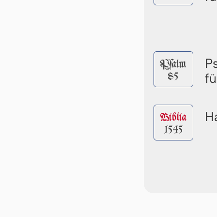
P
Pſalm
85
f
Ha
Biblia
1545