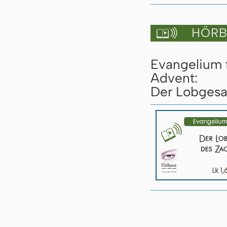
HÖRBU

Evangelium 
Advent:
Der Lobgesan