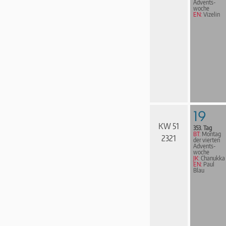
Advents­
woche
EN:
Vizelin
19
KW 51
353. Tag
BT:
Montag
2321
der vierten
Advents­
woche
JK:
Chanukka
EN:
Paul
Blau