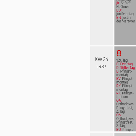
JK:
Sefirat
HaOmer
EU:
Junifeiertag
EN:
Justin
der Märtyrer
8
KW 24
159. Tag
D: Feiertag
1987
D: Stiller Tag
D:
Pfingst­
mon­tag
EV:
Pfingst­
mon­tag
RK:
Pfingst­
mon­tag
RK:
Pfingst­
tri­du­um
OA:
Orthodoxes
Pfingstfest,
2. Tag
OA:
Orthodoxes
Pfingstfest,
2. Tag
EU:
Pfingst­
mon­tag