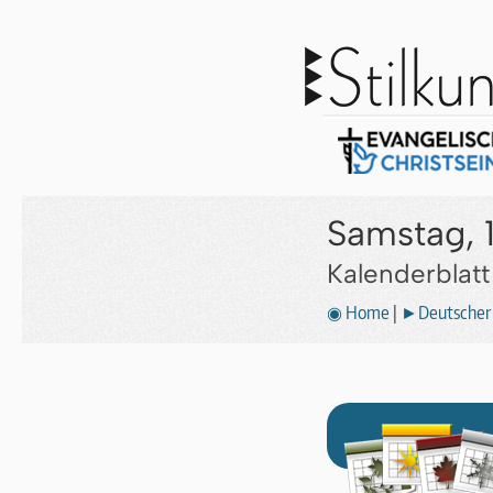
Samstag, 1
Kalenderblat
◉ Home
|
►Deutscher 