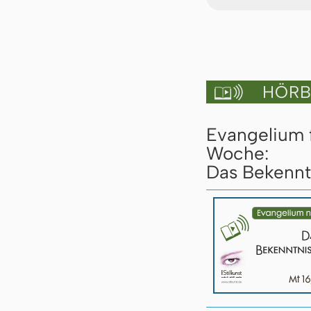
HÖRBU

Evangelium 
Woche:
Das Bekenntn