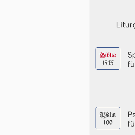
Litur
S
Biblia
1545
f
P
Pſalm
100
f