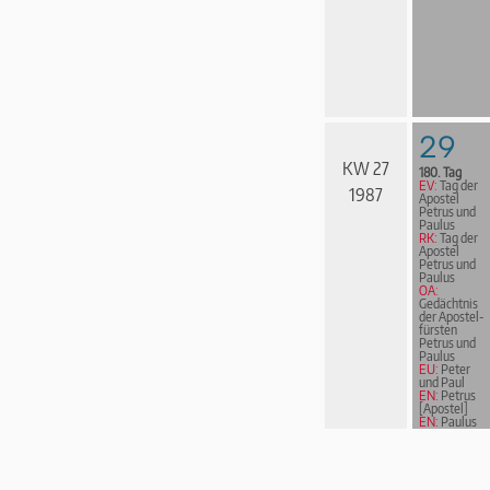
29
KW 27
180. Tag
EV:
Tag der
1987
Apostel
Petrus und
Paulus
RK:
Tag der
Apostel
Petrus und
Paulus
OA:
Gedächtnis
der Apostel­
fürs­ten
Petrus und
Paulus
EU:
Peter
und Paul
EN:
Petrus
[Apostel]
EN:
Paulus
von Tarsus