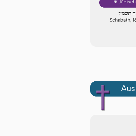
🕎
Jüdisch
ה'תשמ"ז
Schabath, 1
Aus