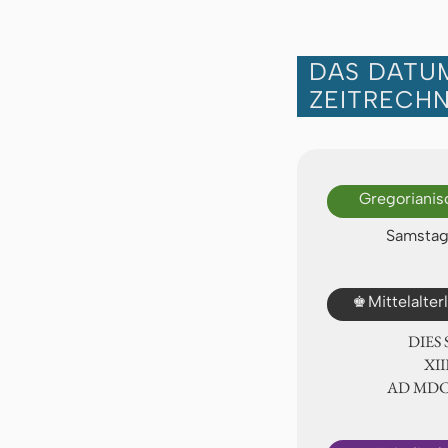
DAS DATUM
ZEITRECH
Gregorianis
Samstag,
♚
Mittelalte
DIES
ⅩⅢ
AD ⅯⅮ