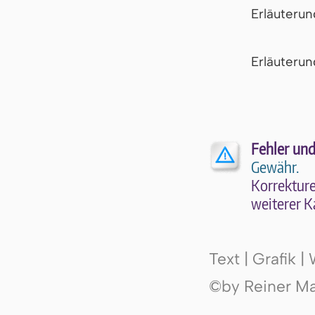
Erläuteru
Er­läu­te­r
Fehler und
Gewähr.
Kor­rek­tu­r
wei­te­rer K
Text | Grafik 
©by Reiner Mak