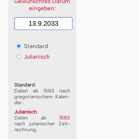
Gewünschtes Datum
eingeben:
Standard
Julianisch
Standard
:
Daten ab 1583 nach
gre­go­ri­a­ni­schem Ka­len­
der.
Julianisch
:
Daten ab
1583
nach ju­li­a­ni­scher Zeit­
rech­nung.