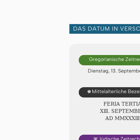
DAS DATUM IN VERS
Gregorianische Zeitr
Dienstag, 13. Septemb
♚
Mittelalterliche Bez
FERIA TERTI
ⅩⅢ. SEPTEMB
AD ⅯⅯⅩⅩⅩⅢ
🕎
Jüdische Zeitrec