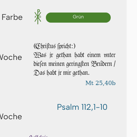
 Farbe
Grün
(Chriſtus ſpricht:)
Was jr ge­than habt einem vn­ter
 Woche
die­ſen mei­nen geringſten Brüdern /
Das habt jr mir ge­than.
Mt 25,40b
Psalm 112,1-10
 Woche