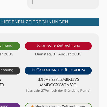
CHIEDENEN ZEITRECHNUNGEN
echnung
Julianische Zeitrechnung
er 2033
Dienstag, 31. August 2033
eichnung

Calendarium Romanum
A
IDIBVS SEP­TEMB­RI­BVS
ER
ⅯⅯⅮⅭⅭⅩⅭⅥ A.V.C.
(das Jahr 2796 nach der Gründung Roms)
hnung
✙
Neojulianische Zeitrechnung