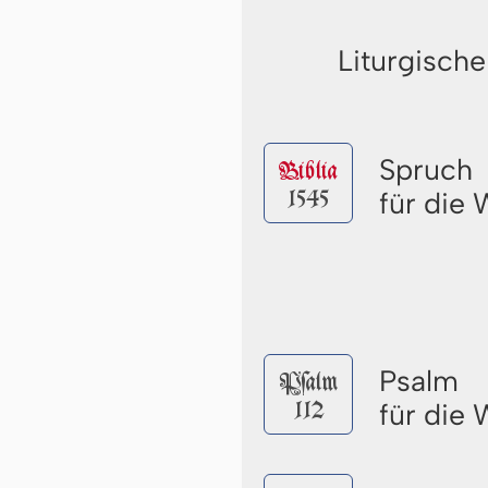
Liturgische
Spruch
Biblia
1545
für die
Psalm
Pſalm
112
für die