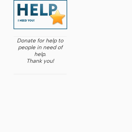
Donate for help to
people in need of
help.
Thank you!