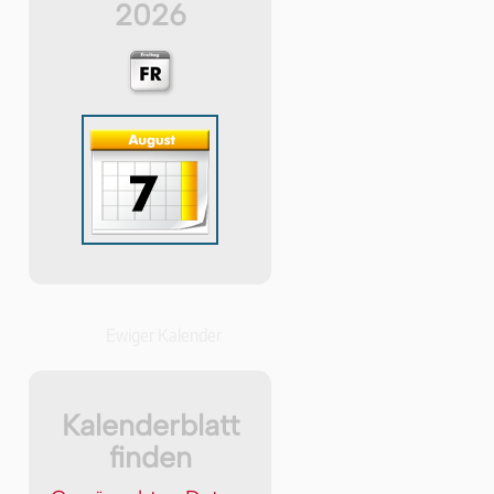
2026
Ewiger Kalender
Kalenderblatt
finden