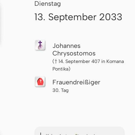
Dienstag
13. September 2033
Johannes
Chrysostomos
(† 14. September 407 in Komana
Pontika)
Frau­en­drei­ßi­ger
30. Tag