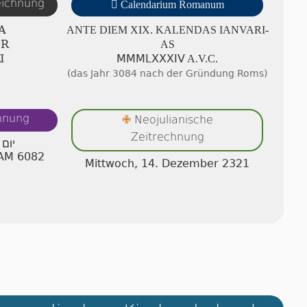
zeichnung

Calendarium Romanum
A
ANTE DIEM XIX. KA­LEN­DAS IA­NV­A­RI­
ER
AS
Ⅺ
ⅯⅯⅯⅬⅩⅩⅩⅠⅤ A.V.C.
(das Jahr 3084 nach der Gründung Roms)
chnung
Neojulianische
✙
Zeitrechnung
יום 
w AM 6082
Mittwoch, 14. Dezember 2321