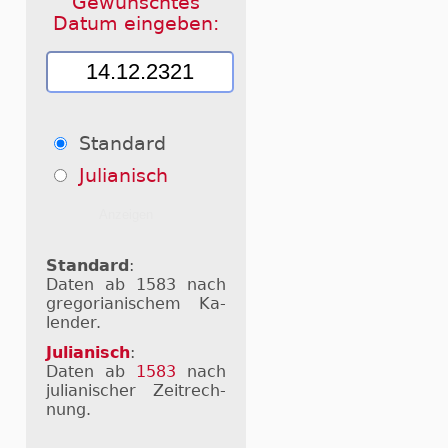
Gewünschtes
Datum eingeben:
Standard
Julianisch
Standard
:
Daten ab 1583 nach
gre­go­ri­a­ni­schem Ka­
len­der.
Julianisch
:
Daten ab
1583
nach
ju­li­a­ni­scher Zeit­rech­
nung.