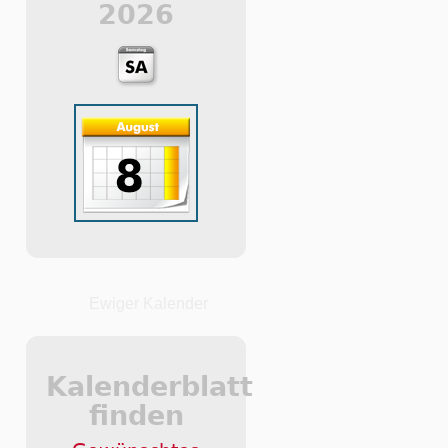
2026
Ewiger Kalender
Kalenderblatt
finden