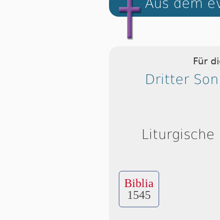
Aus dem ev
Für d
Dritter So
Liturgische
Biblia
1545