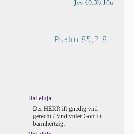
Jes 40,3b.10a
Psalm 85,2-8
Halleluja.
Der HERR iſt gnedig vnd
gerecht / Vnd vn­ſer Gott iſt
barmhertzig.