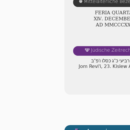
Mittelalterliche Be
♚
FERIA QUART
ⅩⅣ. DECEMB
AD ⅯⅯⅭⅭⅭⅩ
Jüdische Zeitre
🕎
רביעי כ"ג כסלו ו'פ"ב
Jom Revi'i, 23. Kisle