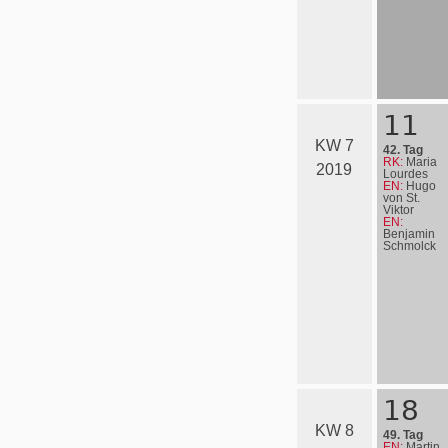
11
KW 7
42. Tag
RK:
Maria
2019
Lourdes
EN:
Hugo
von St.
Viktor
EN:
Benjamin
Schmolck
18
KW 8
49. Tag
EN:
Martin