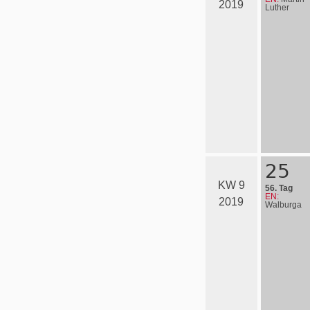
2019
Luther
25
KW 9
56. Tag
EN:
2019
Walburga