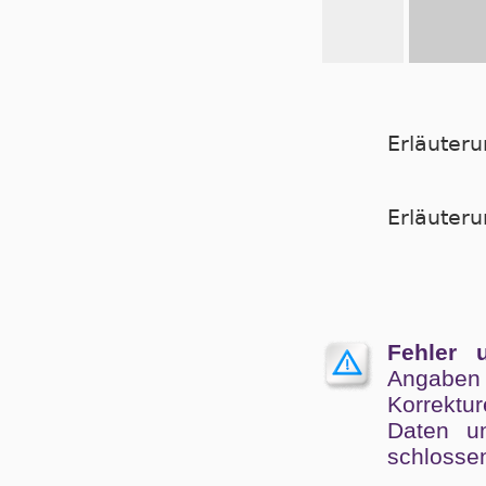
Erläuter
Er­läu­te­
Fehler 
Angaben
Kor­rek­tu
Da­ten un
schlos­se