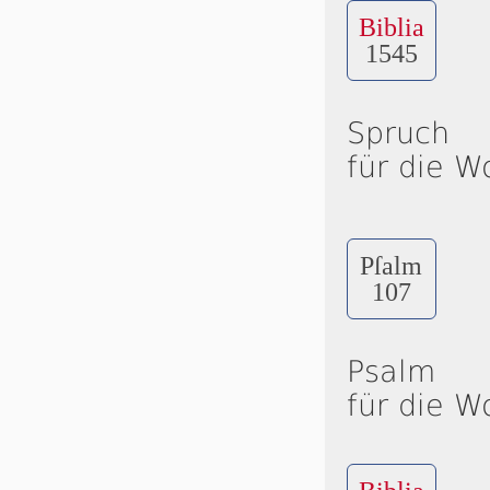
Biblia
1545
Spruch
für die W
Pſalm
107
Psalm
für die W