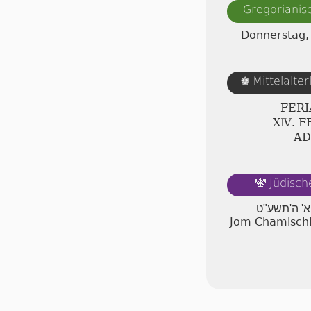
Gregorianis
Donnerstag,
Mittelalte
♚
FERI
ⅩⅣ. F
AD
Jüdisch
🕎
א' ה'תשע"ט
Jom Chamischi