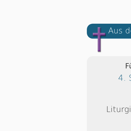
Aus d
F
4. 
Liturg