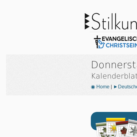
Donnerst
Kalenderbla
◉ Home
|
►Deutsche