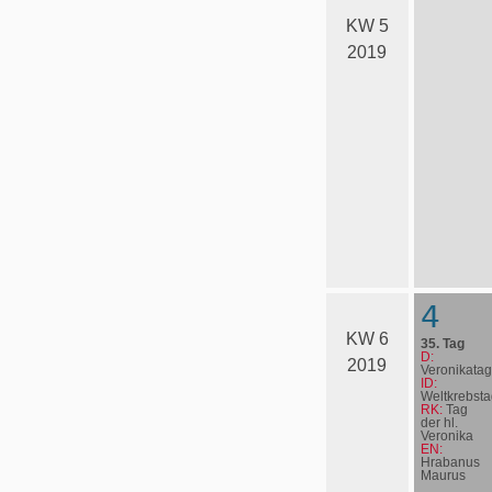
KW 5
2019
4
KW 6
35. Tag
D:
2019
Veronikatag
ID:
Weltkrebsta
RK:
Tag
der hl.
Veronika
EN:
Hrabanus
Maurus