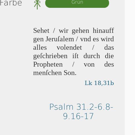
 Farbe
Grün
Sehet / wir gehen hinauff
gen Je­ru­ſa­lem / vnd es wird
alles vol­en­det / das
geſchrieben iſt durch die
Propheten / von des
menſchen Son.
Lk 18,31b
Psalm 31.2-6.8-
9.16-17