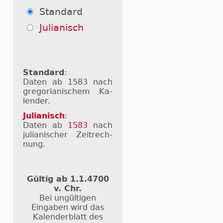
Standard
Julianisch
Standard
:
Daten ab 1583 nach
gre­go­ri­a­ni­schem Ka­
len­der.
Julianisch
:
Daten ab
1583
nach
ju­li­a­ni­scher Zeit­rech­
nung.
Gültig ab 1.1.4700
v. Chr.
Bei ungültigen
Eingaben wird das
Kalenderblatt des