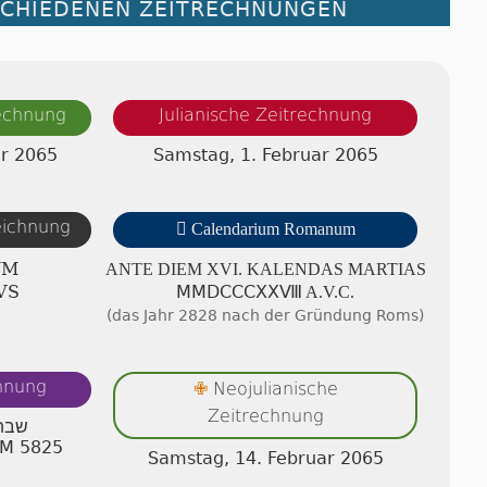
SCHIEDENEN ZEITRECHNUNGEN
rechnung
Julianische Zeitrechnung
ar 2065
Samstag, 1. Februar 2065
zeichnung

Calendarium Romanum
UM
ANTE DIEM XVI. KA­LEN­DAS MAR­TI­AS
VS
ⅯⅯⅮⅭⅭⅭⅩⅩⅧ A.V.C.
(das Jahr 2828 nach der Gründung Roms)
chnung
Neojulianische
✙
Zeitrechnung
שבת 
AM 5825
Samstag, 14. Februar 2065