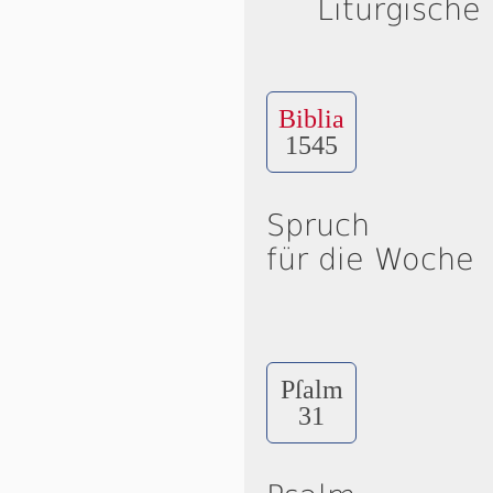
Liturgische
Biblia
1545
Spruch
für die Woche
Pſalm
31