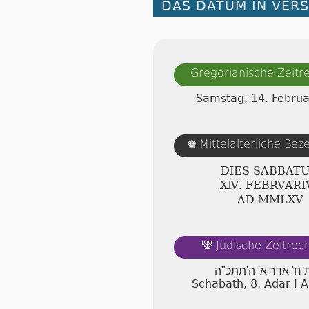
DAS DATUM IN VER
Gregorianische Zeit
Samstag, 14. Febru
Mittelalterliche Be
♚
DIES SABBAT
ⅩⅣ. FEBRVARI
AD ⅯⅯⅬⅩⅤ
Jüdische Zeitre
🕎
ח' אדר א' ה'תתכ"ה
Schabath, 8. Adar I 