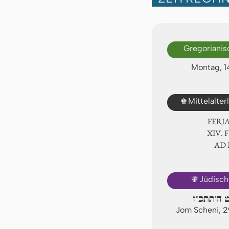
Gregorianis
Montag, 1
♚
Mittelalte
FERI
ⅩⅣ. 
AD
🕎
Jüdisch
ט ה'תתכ"ז
Jom Scheni, 