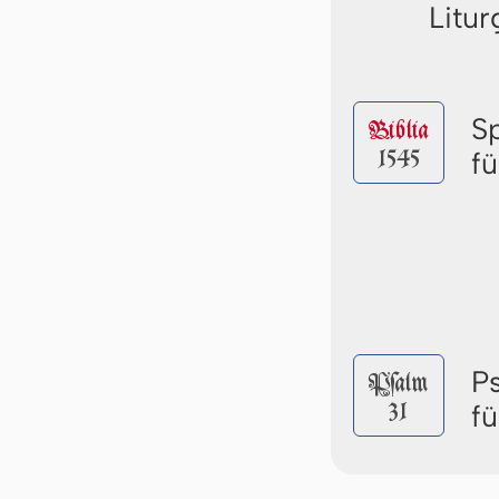
Litur
S
Biblia
1545
f
P
Pſalm
31
f