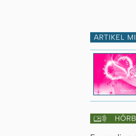
ARTIKEL M
HÖRBU
