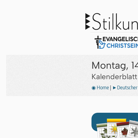
Montag, 1
Kalenderblat
◉ Home
|
►Deutscher 