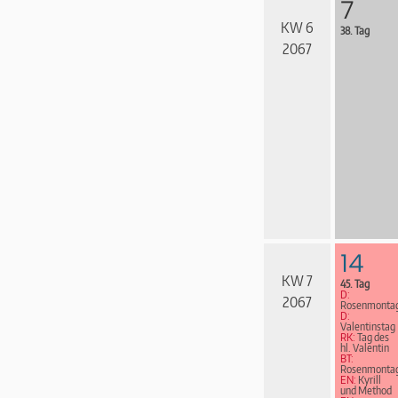
7
KW 6
38. Tag
2067
14
KW 7
45. Tag
D:
2067
Rosenmonta
D:
Valentinstag
RK:
Tag des
hl. Valentin
BT:
Rosenmonta
EN:
Kyrill
und Method