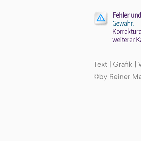
Fehler und
Gewähr.
Kor­rek­tu­r
wei­te­rer K
Text | Grafik 
©by Reiner Mak