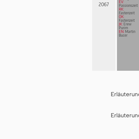
EV:
2067
Passionszeit
RK:
Fastenzeit
ÖK:
Fastenzeit
JK:
Erew
Purim
EN:
Martin
Bucer
Erläuteru
Er­läu­te­r