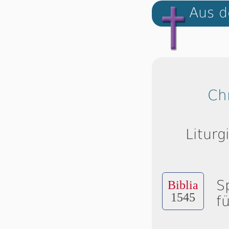
Aus d
Ch
Liturg
S
Biblia
1545
f