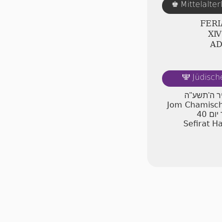
Mittelalte
♚
FERI
ⅩⅣ
A
Jüdisch
🕎
יר ה'תשע"ה
Jom Chamischi
40
יום
Sefirat H