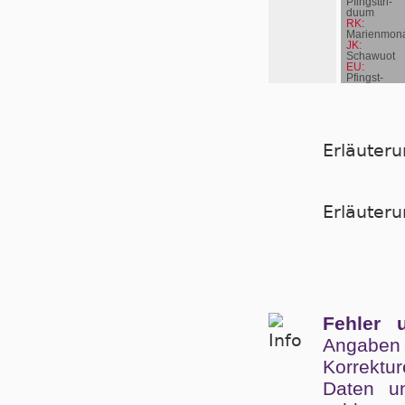
Pfingst­tri­
du­um
RK:
Marienmona
JK:
Schawuot
EU:
Pfingst­
mon­tag
EN:
Beda
Venerabilis
Erläuter
Er­läu­te­
Fehler 
Angaben
Kor­rek­tu
Da­ten un