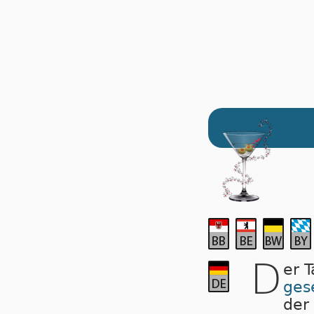
D
er 
ges
der