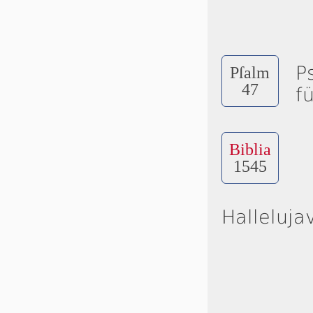
P
Pſalm
47
f
Biblia
1545
Halleluja