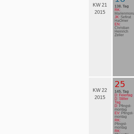
KW 21
138. Tag
RK:
2015
Marienmona
JK:
Sefirat
HaOmer
EN:
Christian
Heinrich
Zeller
25
KW 22
145. Tag
D: Feiertag
2015
D: Stiller
Tag
D:
Pfingst­
mon­tag
EV:
Pfingst­
mon­tag
RK:
Pfingst­
mon­tag
RK: