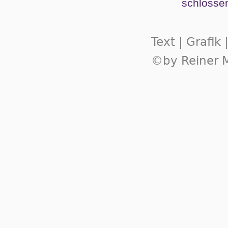
schlos­se
Text | Grafik
©by Reiner M