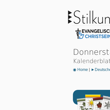
Donnerst
Kalenderbla
◉ Home
|
►Deutsche