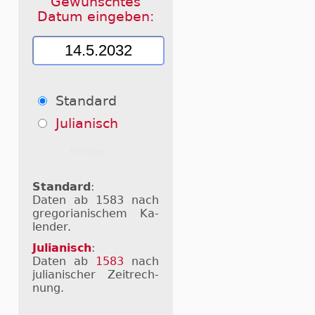
Gewünschtes
Datum eingeben:
Standard
Julianisch
Standard
:
Daten ab 1583 nach
gre­go­ri­a­ni­schem Ka­
len­der.
Julianisch
:
Daten ab
1583
nach
ju­li­a­ni­scher Zeit­rech­
nung.