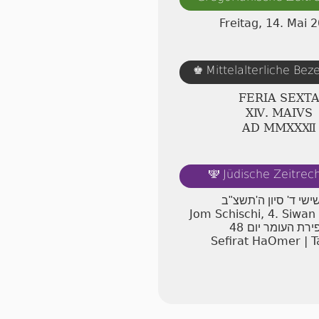
Freitag, 14. Mai 
Mittelalterliche Be
♚
FERIA SEXT
ⅩⅣ. MAIVS
AD ⅯⅯⅩⅩⅫ
Jüdische Zeitre
🕎
שישי ד' סיון ה'תשצ"ב
Jom Schischi, 4. Siwa
48
ירת העומר יום
Sefirat HaOmer | T