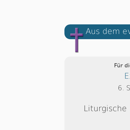
Aus dem ev
Für d
E
6. 
Liturgische