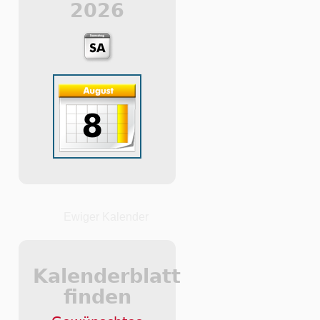
2026
Ewiger Kalender
Kalenderblatt
finden