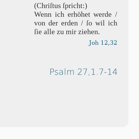
(Chriſtus ſpricht:)
Wenn ich erhöhet wer­de /
von der erden / ſo wil ich
ſie alle zu mir ziehen.
Joh 12,32
Psalm 27,1.7-14