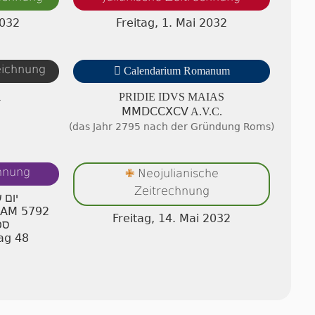
2032
Freitag, 1. Mai 2032
zeichnung

Calendarium Romanum
A
PRIDIE IDVS MAIAS
ⅯⅯⅮⅭⅭⅩⅭⅤ A.V.C.
(das Jahr 2795 nach der Gründung Roms)
chnung
Neojulianische
✙
Zeitrechnung
יום 
n AM 5792
Freitag, 14. Mai 2032
ספ
ag 48