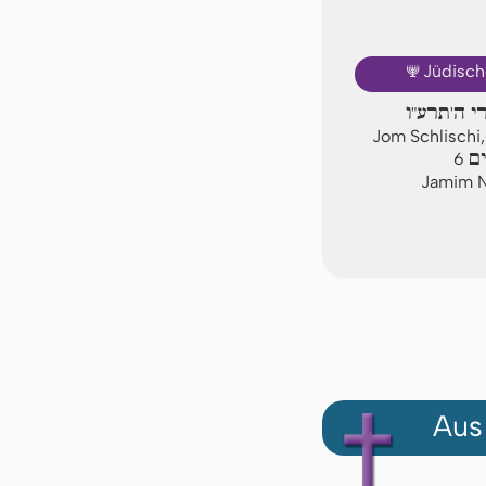
🕎
Jüdisch
יום שלישי 
Jom Schlischi,
ימ
6
Jamim N
Aus