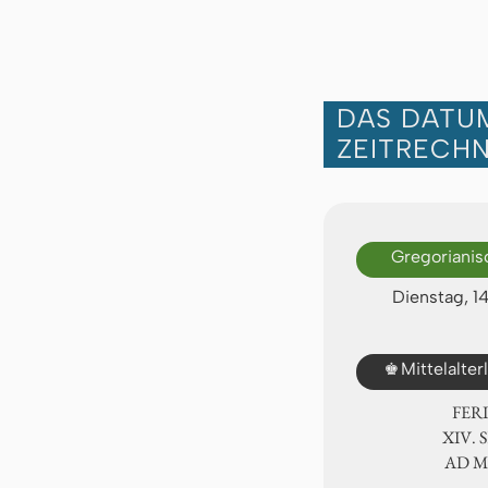
DAS DATUM
ZEITRECH
Gregorianis
Dienstag, 1
♚
Mittelalte
FER
ⅩⅣ. 
AD 