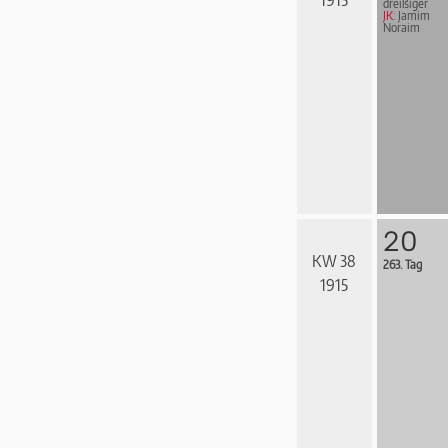
1915
drei­ßi­ger
JK:
Jamim
Noraim
20
KW 38
263. Tag
1915