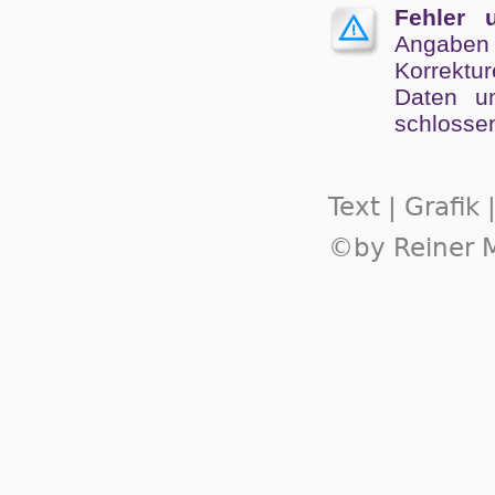
Fehler 
Angaben
Kor­rek­tu
Da­ten un
schlos­se
Text | Grafik
©by Reiner M