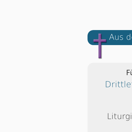
Aus d
F
Drittl
Liturg