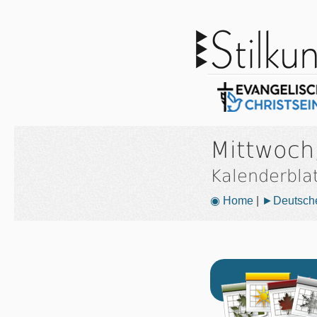
Mittwoch
Kalenderbla
◉ Home
|
►Deutsche