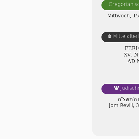
Gregorianis
Mittwoch, 1
Mittelalte
♚
FERI
ⅩⅤ. 
AD 
Jüdisch
🕎
ו ה'תשצ"ה
Jom Revi'i, 