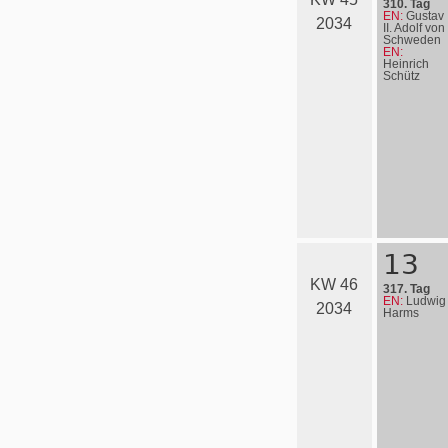
310. Tag
EN:
Gustav
2034
II. Adolf von
Schweden
EN:
Heinrich
Schütz
13
KW 46
317. Tag
EN:
Ludwig
2034
Harms