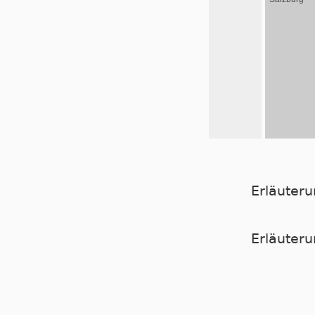
Erläuter
Er­läu­te­