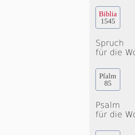
Biblia
1545
Spruch
für die W
Pſalm
85
Psalm
für die W