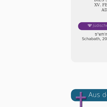
ⅩⅤ. F
A
Jüdisch
🕎
ה'תש"פ
Schabath, 2
Aus d