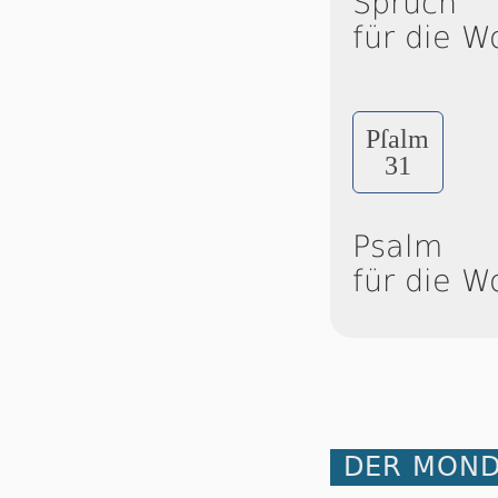
Spruch
für die W
Pſalm
31
Psalm
für die W
DER MOND