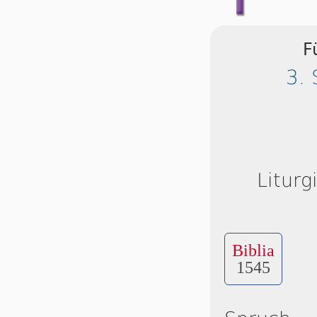
F
3. 
Liturg
Biblia
1545