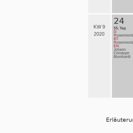
24
KW 9
55. Tag
D:
2020
Rosenmont
BT:
Rosenmont
EN:
Johann
Christoph
Blumhardt
Erläuter