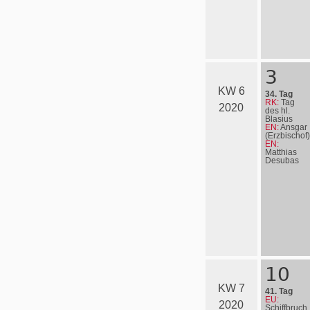
3
KW 6
34. Tag
RK:
Tag
2020
des hl.
Blasius
EN:
Ansgar
(Erzbischof)
EN:
Matthias
Desubas
10
KW 7
41. Tag
EU:
2020
Schiffbruch