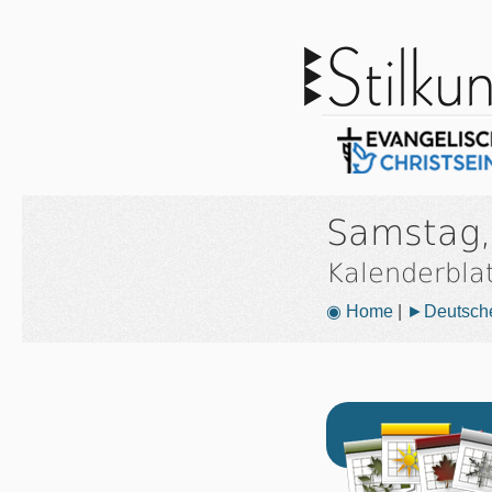
Samstag,
Kalenderbla
◉ Home
|
►Deutsche