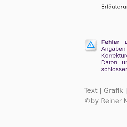
Er­läu­te­
Fehler 
Angaben
Kor­rek­tu
Da­ten un
schlos­se
Text | Grafik
©by Reiner M