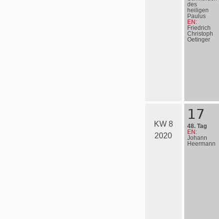
des
heiligen
Paulus
EN:
Friedrich
Christoph
Oetinger
17
KW 8
48. Tag
EN:
2020
Johann
Heermann