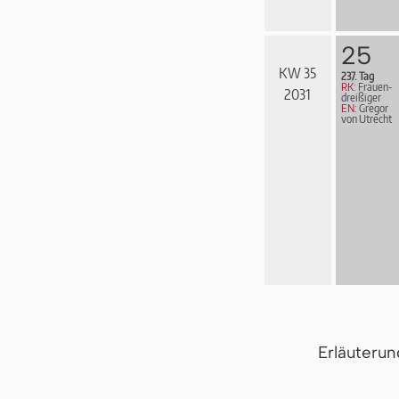
25
KW 35
237. Tag
RK:
Frau­en­
2031
drei­ßi­ger
EN:
Gregor
von Utrecht
Erläuteru