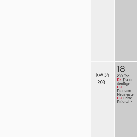
18
KW 34
230. Tag
RK:
Frau­en­
2031
drei­ßi­ger
EN:
Erdmann
Neumeister
EN:
Oskar
Brüsewitz