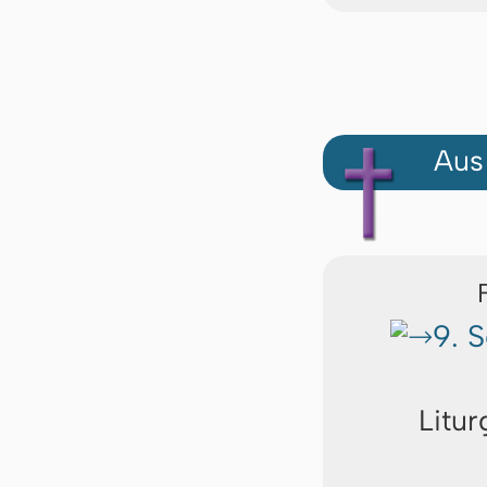
Aus
9. 
Litur