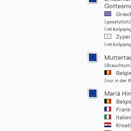
Gottesmu
Griec
(gesetzlich)
Η Κοίμησις
(»
Zype
Η Κοίμησις
(»
Mutterta
(Brauchtum
Belgi
(nur in der
Mariä Hi
Belgi
Frank
Italie
Kroat