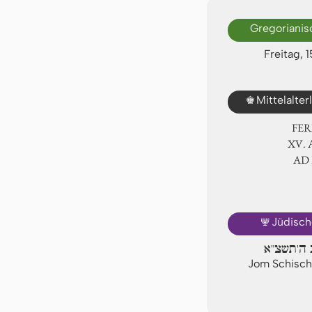
Gregorianis
Freitag, 
♚
Mittelalte
FER
ⅩⅤ.
AD
🕎
Jüdisch
ב ה'תשצ"א
Jom Schisch