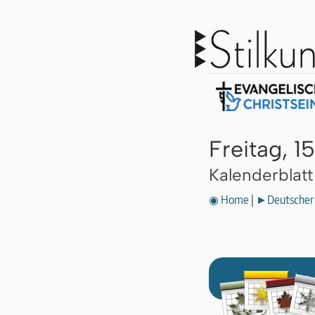
Freitag, 1
Kalenderblat
◉ Home
|
►Deutscher 