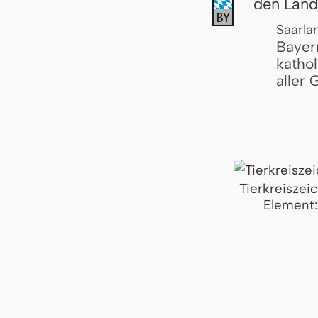
den Länd
Saarla
Bayer
katho
aller
Tierkreiszei
Element: