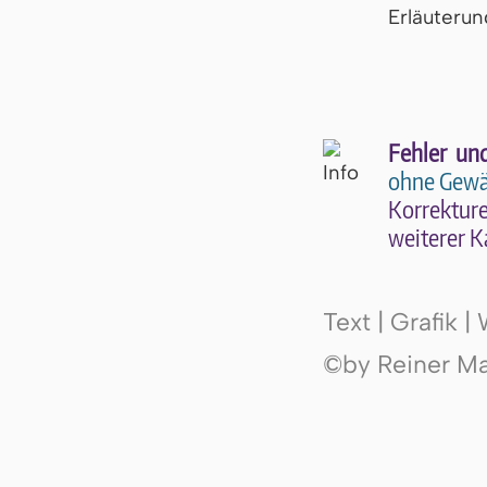
Er­läu­te­r
Fehler un
ohne Gewä
Kor­rek­tu­r
wei­te­rer K
Text | Grafik 
©by Reiner Mak