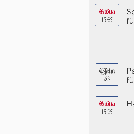
S
Biblia
1545
f
P
Pſalm
63
f
Ha
Biblia
1545