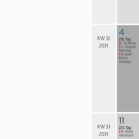
4
KW 32
216. Tag
JK:
Tu Beaw
2031
EU:
August­
fei­er­tag
EN:
Jean-
Marie
Vianney
11
KW 33
223. Tag
EN:
Klara
2031
von Assisi