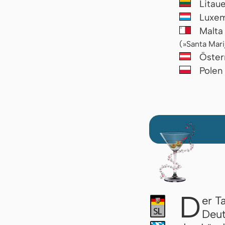
Litau
Luxe
Malt
(»Santa Mari
Öster
Pole
D
er T
Deut