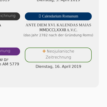
zeichnung

Calendarium Romanum
A
ANTE DIEM XVI. KA­LEN­DAS MAIAS
ⅯⅯⅮⅭⅭⅬⅩⅩⅫ A.V.C.
(das Jahr 2782 nach der Gründung Roms)
chnung
Neojulianische
✙
Zeitrechnung
יום ש
an AM 5779
Dienstag, 16. April 2019