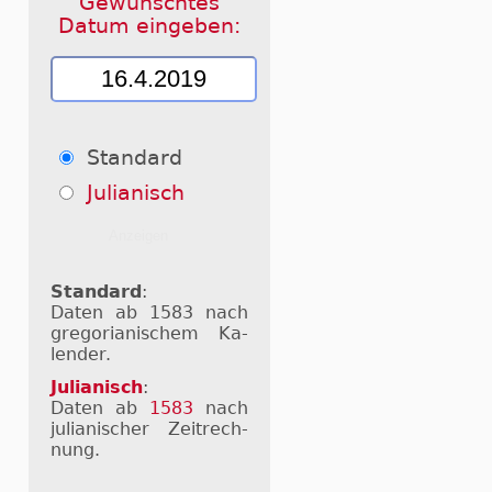
Gewünschtes
Datum eingeben:
Standard
Julianisch
Standard
:
Daten ab 1583 nach
gre­go­ri­a­ni­schem Ka­
len­der.
Julianisch
:
Daten ab
1583
nach
ju­li­a­ni­scher Zeit­rech­
nung.