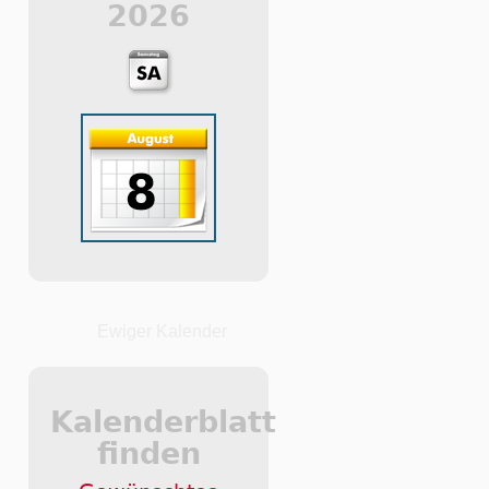
2026
Ewiger Kalender
Kalenderblatt
finden