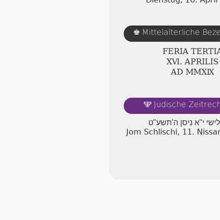
Mittelalterliche Be
♚
FERIA TERTI
ⅩⅥ. APRILIS
AD ⅯⅯⅩⅨ
Jüdische Zeitre
🕎
לישי י"א ניסן ה'תשע"ט
Jom Schlischi, 11. Niss