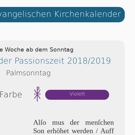
angelischen Kirchenkalender
ie Woche ab dem Sonntag
der Passionszeit 2018/2019
Palmsonntag
 Farbe
Violett
Al­ſo mus der men­ſchen
Son erhöhet wer­den / Auff