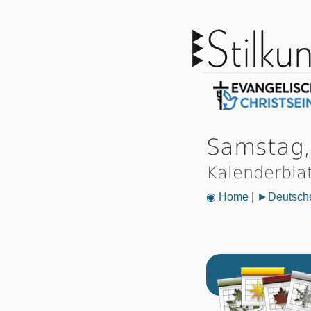
Samstag,
Kalenderbla
◉ Home
|
►Deutsche