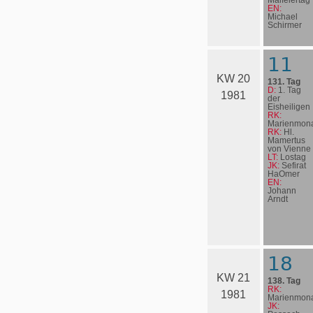
EN:
Michael
Schirmer
11
KW 20
131. Tag
D:
1. Tag
1981
der
Eisheiligen
RK:
Marienmona
RK:
Hl.
Mamertus
von Vienne
LT:
Lostag
JK:
Sefirat
HaOmer
EN:
Johann
Arndt
18
KW 21
138. Tag
RK:
1981
Marienmona
JK: