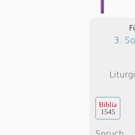
F
3. S
Liturg
Biblia
1545
Spruch