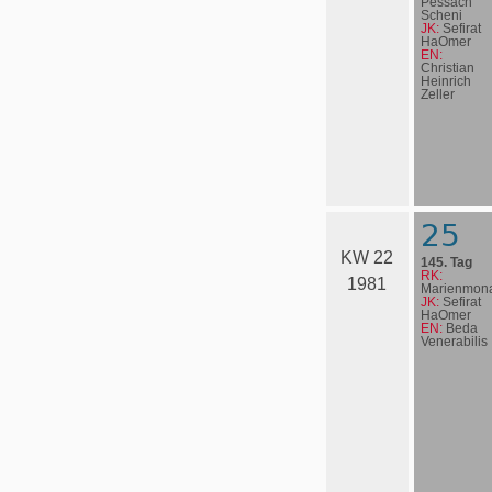
Pessach
Scheni
JK:
Sefirat
HaOmer
EN:
Christian
Heinrich
Zeller
25
KW 22
145. Tag
RK:
1981
Marienmona
JK:
Sefirat
HaOmer
EN:
Beda
Venerabilis