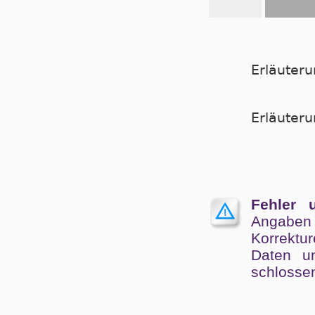
Erläuter
Er­läu­te­
Fehler 
Angaben
Kor­rek­tu
Da­ten un
schlos­se