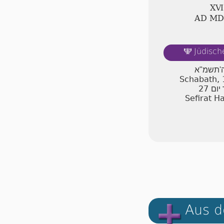
ⅩⅥ
AD Ⅿ
Jüdisch
🕎
ה'תשמ"א
Schabath, 
27
יום
Sefirat H
Aus d