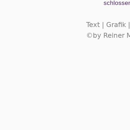
schlos­se
Text | Grafik
©by Reiner M