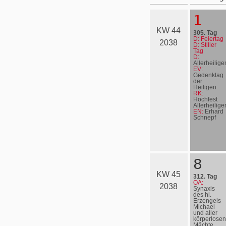
1
KW 44
305. Tag
D: Feiertag
2038
D: Stiller
Tag
D:
Allerheilige
EV:
Gedenktag
der
Heiligen
RK:
Hochfest
Allerheilige
EN:
Erhard
Schnepf
8
KW 45
312. Tag
OA:
2038
Synaxis
des hl.
Erzengels
Michael
und aller
körperlosen
Mächte