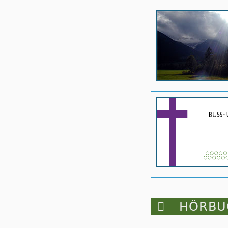

HÖRBUC