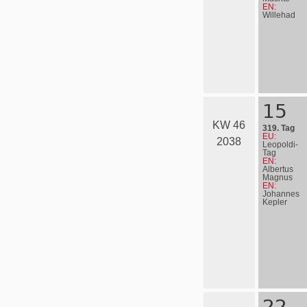
EN:
Willehad
15
KW 46
319. Tag
EU:
2038
Leopoldi-
Tag
EN:
Albertus
Magnus
EN:
Johannes
Kepler
22