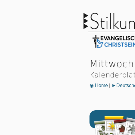
Mittwoch
Kalenderbla
◉ Home
|
►Deutsche