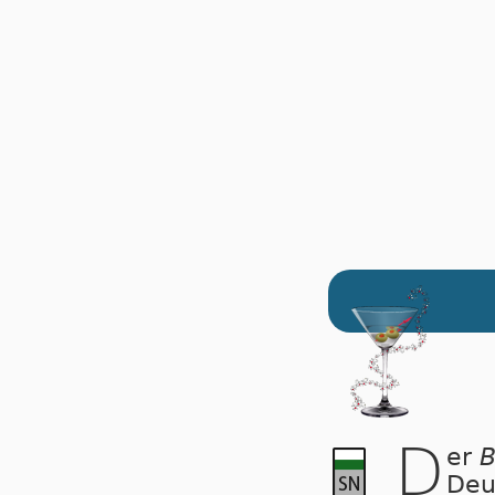
D
er
B
Deu