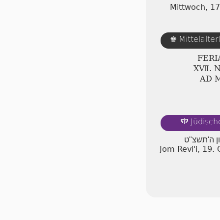
Mittwoch, 1
Mittelalte
♚
FERI
ⅩⅦ. 
AD 
Jüdisch
🕎
ון ה'תשצ"ט
Jom Revi'i, 19