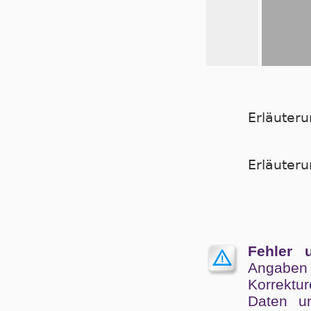
Erläuter
Er­läu­te­
Fehler 
Angaben
Kor­rek­tu
Da­ten un