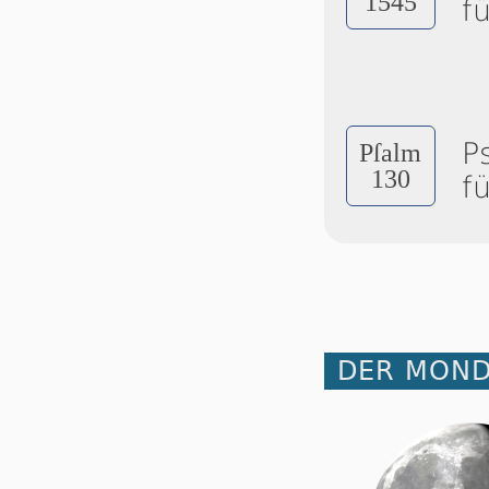
1545
f
P
Pſalm
130
f
DER MOND