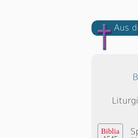
Aus d
B
Liturg
S
Biblia