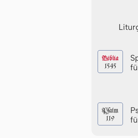
Litur
S
Biblia
1545
f
P
Pſalm
119
f