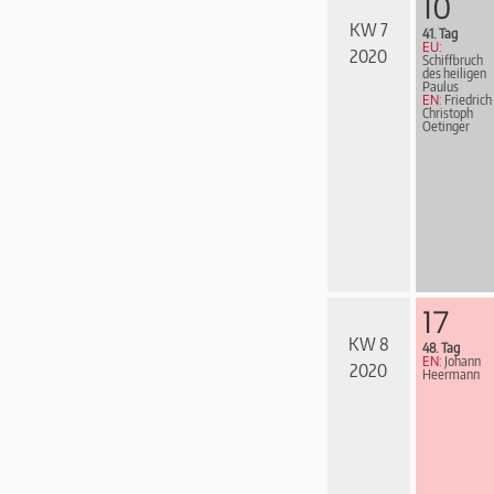
10
KW 7
41. Tag
EU:
2020
Schiffbruch
des heiligen
Paulus
EN:
Friedrich
Christoph
Oetinger
17
KW 8
48. Tag
EN:
Johann
2020
Heermann