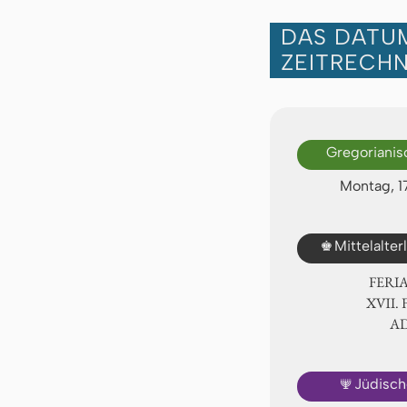
DAS DATUM
ZEITRECH
Gregorianis
Montag, 1
♚
Mittelalte
FERI
ⅩⅦ. 
A
🕎
Jüdisch