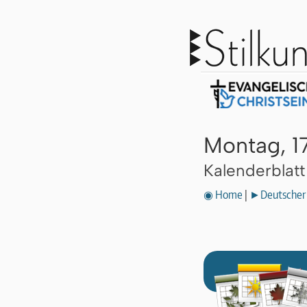
Montag, 1
Kalenderblat
◉ Home
|
►Deutscher 