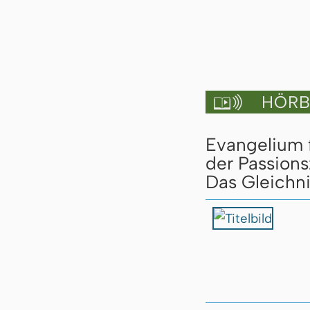
HÖRBU

Evangelium 
der Passions
Das Gleichn