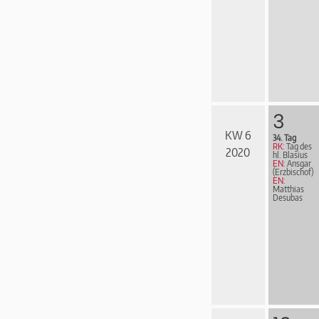
3
KW 6
34. Tag
RK:
Tag des
2020
hl. Blasius
EN:
Ansgar
(Erzbischof)
EN:
Matthias
Desubas