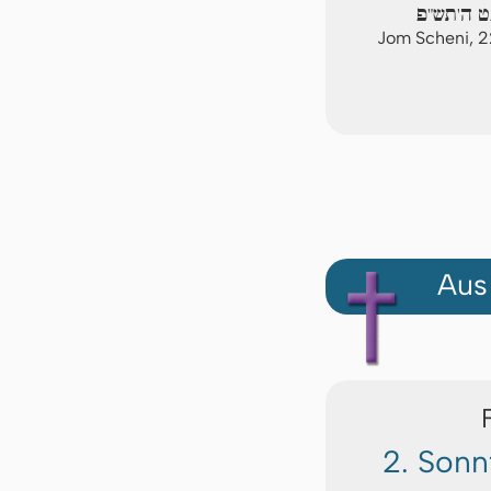
ט ה'תש"פ
Jom Scheni, 
Aus
2. Sonn