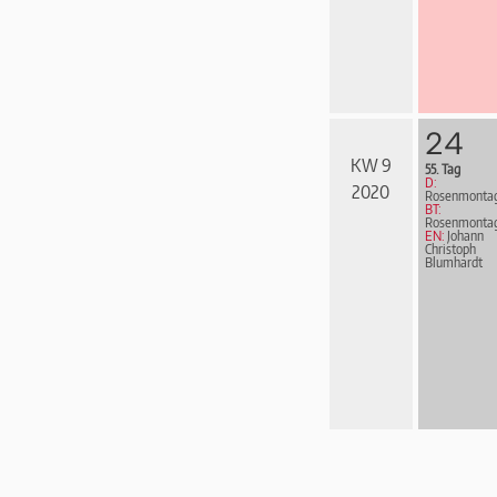
24
KW 9
55. Tag
D:
2020
Rosenmonta
BT:
Rosenmonta
EN:
Johann
Christoph
Blumhardt