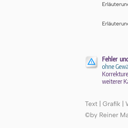
Erläuteru
Er­läu­te­r
Fehler un
ohne Gewä
Kor­rek­tu­r
wei­te­rer K
Text | Grafik 
©by Reiner Mak