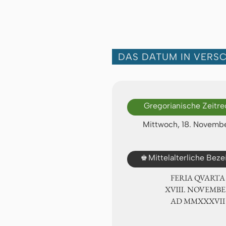
DAS DATUM IN VERS
Gregorianische Zeitr
Mittwoch, 18. Novemb
♚
Mittelalterliche Bez
FERIA QUARTA
ⅩⅧ. NOVEMBE
AD ⅯⅯⅩⅩⅩⅦ