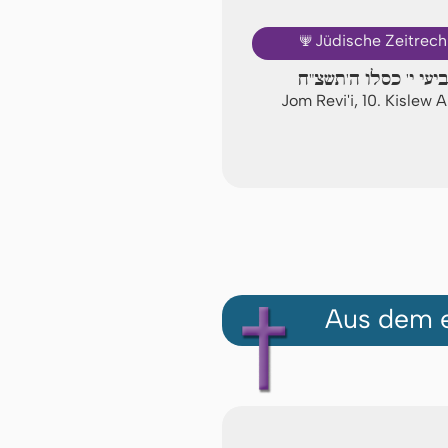
🕎
Jüdische Zeitrec
יעי י' כסלו ה'תשצ"ח
Jom Revi'i, 10. Kislew
Aus dem e