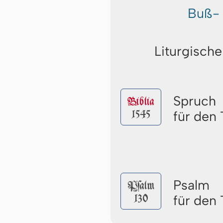
Buß- 
Liturgische
Spruch
Biblia
1545
für den 
Psalm
Pſalm
130
für den 