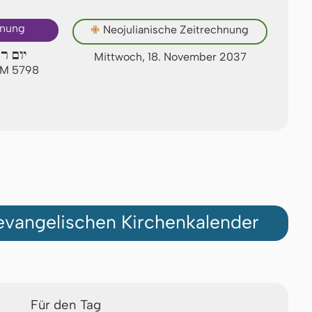
hnung
✙
Neojulianische Zeitrechnung
יום רב
Mittwoch, 18. November 2037
 AM 5798
vangelischen Kirchenkalender
Für den Tag