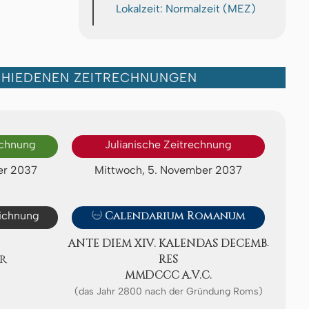
Lokalzeit: Normalzeit (MEZ)
CHIEDENEN ZEITRECHNUNGEN
echnung
Julianische Zeitrechnung
er 2037
Mittwoch, 5. November 2037
eichnung

Calendarium Romanum
ANTE DIEM XIV. KA­LEN­DAS DE­CEMB­
R
RES
ⅯⅯⅮⅭⅭⅭ A.V.C.
(das Jahr 2800 nach der Gründung Roms)