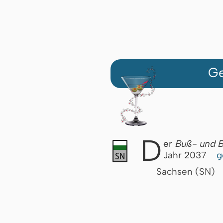
Ge
D
er
Buß- und B
Jahr 2037
g
Sachsen (SN)