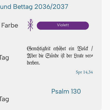
und Bettag 2036/2037
 Farbe
Violett
Gerechtigkeit erhöhet ein Volck /
Aber die Sünde iſt der Leu­te ver­
Tag
der­ben.
Spr 14,34
Psalm 130
Tag