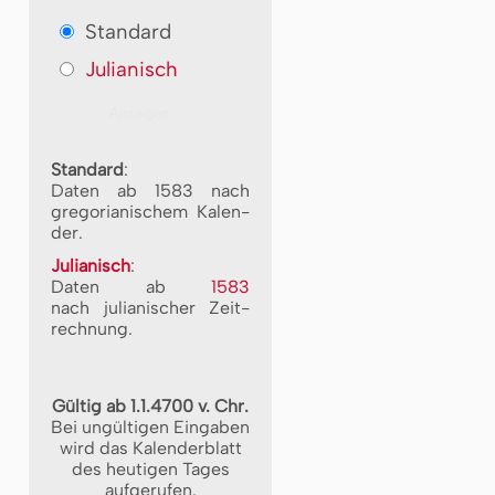
Standard
Julianisch
Standard
:
Daten ab 1583 nach
gre­go­ri­a­ni­schem Ka­len­
der.
Julianisch
:
Daten ab
1583
nach ju­li­a­ni­scher Zeit­
rech­nung.
Gültig ab 1.1.4700 v. Chr.
Bei ungültigen Eingaben
wird das Kalenderblatt
des heutigen Tages
aufgerufen.