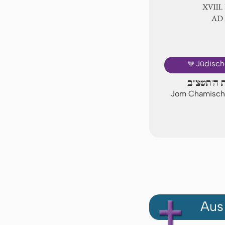
ⅩⅧ. 
AD
🕎
Jüdisch
ת ה'תשצ"ב
Jom Chamischi
Aus