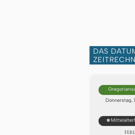
DAS DATUM
ZEITRECH
Gregorianis
Donnerstag, 
♚
Mittelalte
FER