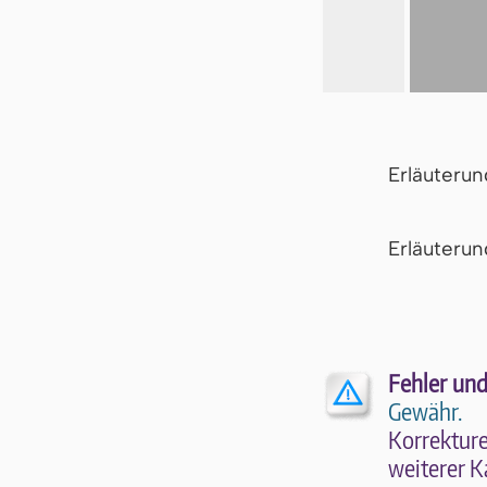
Erläuteru
Er­läu­te­r
Fehler und
Gewähr.
Kor­rek­tu­r
wei­te­rer K