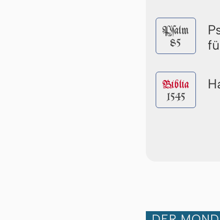
P
Pſalm
85
f
Ha
Biblia
1545
DER MOND 