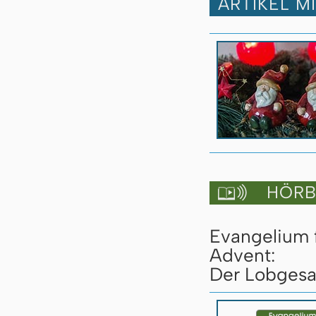
ARTIKEL M
HÖRBU

Evangelium 
Advent:
Der Lobgesan