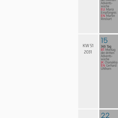
Advents­
woche
EU:
Mariä
Empfängnis
EN:
Martin
Rinckart
15
KW 51
349. Tag
BT:
Montag
2031
der dritten
Advents­
woche
JK:
Chanukka
EN:
Gerhard
Uhlhorn
22