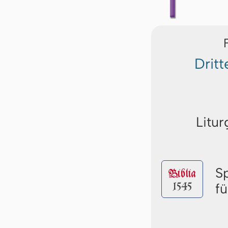
Drit
Litur
S
Biblia
1545
f