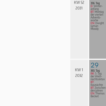
KW 52
356. Tag
D:
Win­ter­
2031
an­fang
BT:
Montag
der vierten
Advents­
woche
EN:
Dwight
Lyman
Moody
29
KW 1
363. Tag
RK:
5. Tag
2032
der Weih­
nachts­ok­tav
BT:
Raunächte
BT:
Zwischen
den Jahren
EN:
Thomas
Becket