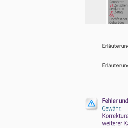
Raunächte
BT:
Zwischen
den Jahren
LT:
Lostag
OA:
Hochfest der
Geburt des
Herrn
Erläuteru
Er­läu­te­r
Fehler und
Gewähr.
Kor­rek­tu­r
wei­te­rer K