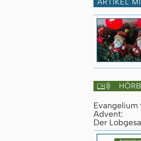
ARTIKEL M
HÖRBU

Evangelium 
Advent:
Der Lobgesan