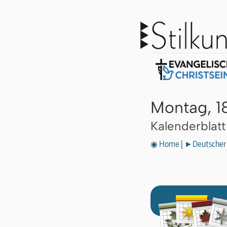
Montag, 1
Kalenderblat
◉ Home
|
►Deutscher 