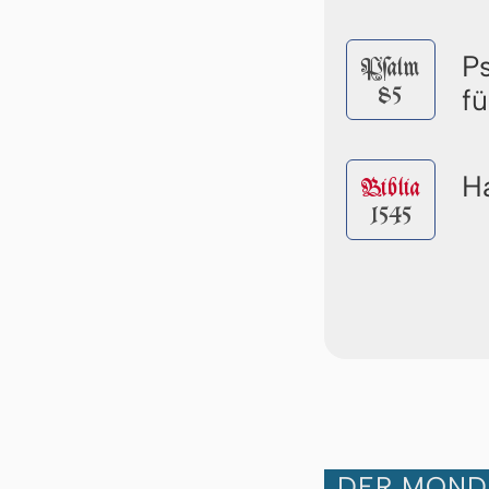
P
Pſalm
85
f
Ha
Biblia
1545
DER MOND 