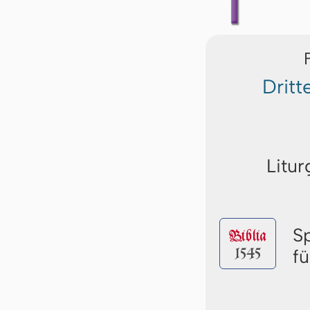
Drit
Litur
S
Biblia
1545
f