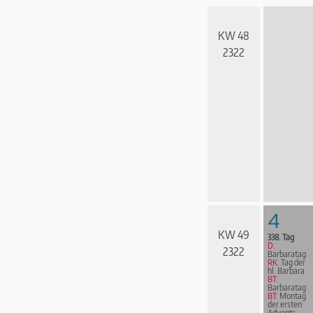
KW 48
2322
4
KW 49
338. Tag
D:
2322
Barbaratag
RK:
Tag der
hl. Barbara
BT:
Barbaratag
BT:
Montag
der ersten
Advents­