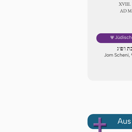
ⅩⅧ. 
AD 
🕎
Jüdisch
ת ו'פ"ג
Jom Scheni,
Aus