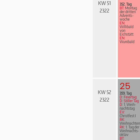
KW 51
352. Tag
BT:
Montag
2322
der dritten
Advents­
woche
EN:
Willibald
von
Eichstätt
EN:
Wunibald
25
KW 52
359. Tag
D: Feiertag
2322
D: Stiller Tag
D:
1. Weih­
nachts­tag
EV:
Christfest I
RK:
Weihnachten
RK:
1. Tag der
Weih­nachts­
ok­tav
BT: