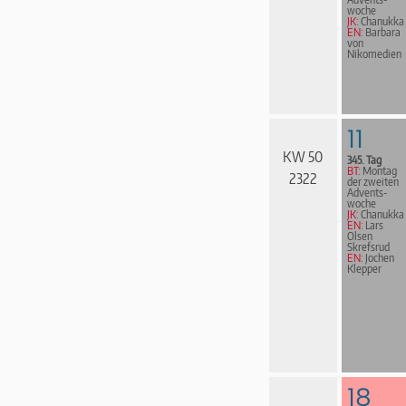
woche
JK:
Chanukka
EN:
Barbara
von
Nikomedien
11
KW 50
345. Tag
BT:
Montag
2322
der zweiten
Advents­
woche
JK:
Chanukka
EN:
Lars
Olsen
Skrefsrud
EN:
Jochen
Klepper
18