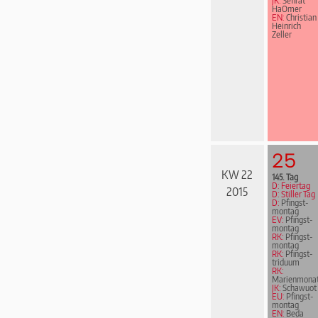
JK:
Sefirat
HaOmer
EN:
Christian
Heinrich
Zeller
25
KW 22
145. Tag
D: Feiertag
2015
D: Stiller Tag
D:
Pfingst­
mon­tag
EV:
Pfingst­
mon­tag
RK:
Pfingst­
mon­tag
RK:
Pfingst­
tri­du­um
RK:
Marienmona
JK:
Schawuot
EU:
Pfingst­
mon­tag
EN:
Beda