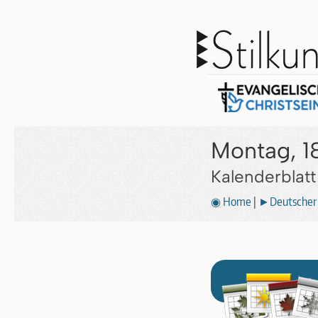
Montag, 1
Kalenderblat
◉ Home
|
►Deutscher 