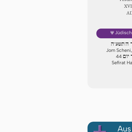
ⅩⅧ
A
🕎
Jüdisch
ר ה'תשע"ה
Jom Scheni,
יום
44
Sefirat H
Aus