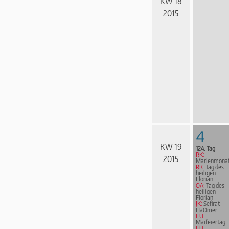
KW 18
2015
4
KW 19
124. Tag
RK:
2015
Marienmona
RK:
Tag des
heiligen
Florian
OA:
Tag des
heiligen
Florian
JK:
Sefirat
HaOmer
EU:
Maifeiertag
EU: