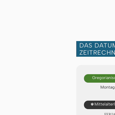
DAS DATUM
ZEITRECH
Gregorianis
Montag,
♚
Mittelalte
FERI