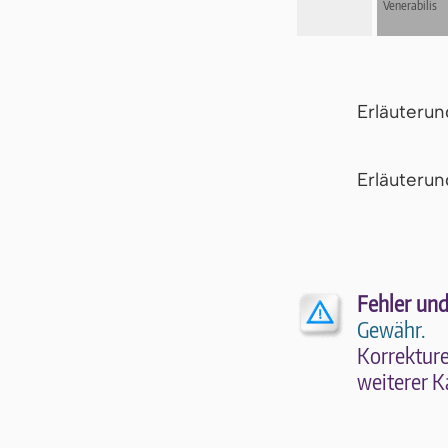
Venerabilis
Erläuteru
Er­läu­te­r
Fehler und
Gewähr.
Kor­rek­tu­r
wei­te­rer K