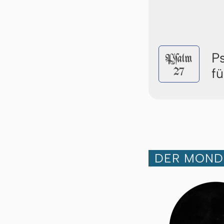
P
Pſalm
27
f
DER MOND 