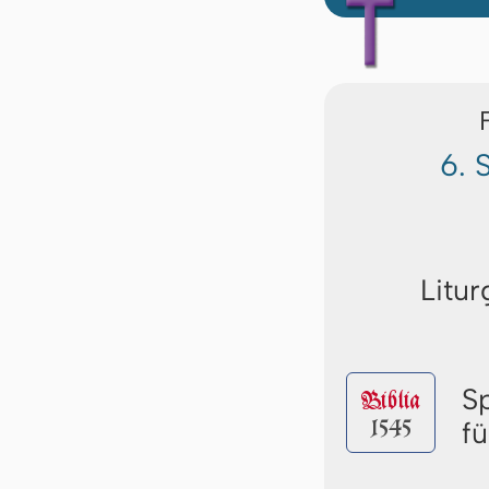
6. 
Litur
S
Biblia
1545
f