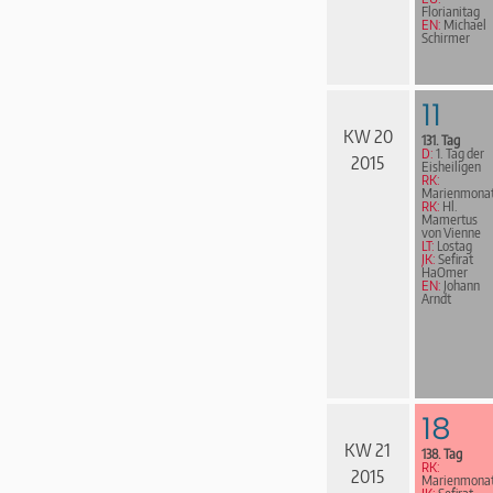
Florianitag
EN:
Michael
Schirmer
11
KW 20
131. Tag
D:
1. Tag der
2015
Eisheiligen
RK:
Marienmona
RK:
Hl.
Mamertus
von Vienne
LT:
Lostag
JK:
Sefirat
HaOmer
EN:
Johann
Arndt
18
KW 21
138. Tag
RK:
2015
Marienmona