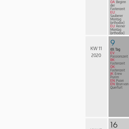
OA:
Beginn
der
Fastenzeit
EU:
Sauberer
Montag
(orthodox)
EU:
Reiner
Montag
(orthodox)
EN:
John
Wesley
9
KW 11
69. Tag
EV:
2020
Passionszeit
RK:
Fastenzeit
ÖK:
Fastenzeit
JK:
Erew
Purim
EN:
Pusei
EN:
Brun von
Querfurt
16