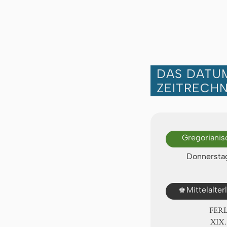
DAS DATUM
ZEITRECH
Gregorianis
Donnerstag
♚
Mittelalte
FER
ⅩⅨ.