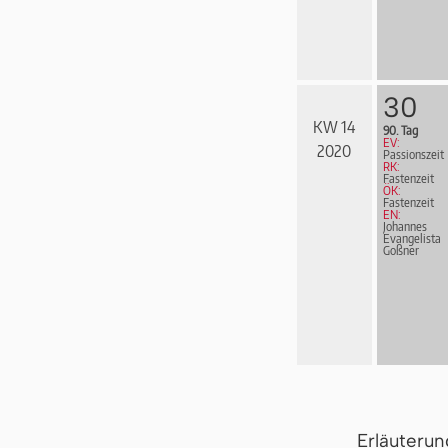
30
KW 14
90. Tag
EV:
2020
Passionszeit
RK:
Fastenzeit
ÖK:
Fastenzeit
EN:
Johannes
Evangelista
Goßner
Erläuteru