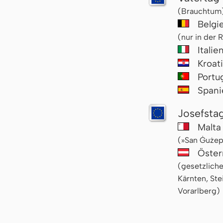
(Brauchtum
Belgi
(nur in der
Italie
Kroat
Portu
Span
Josefsta
Malt
(»San Ġużep
Öster
(gesetzliche
Kärnten, Stei
Vorarlberg)