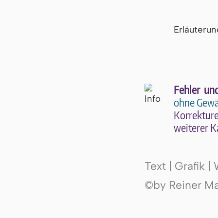
Er­läu­te­r
Fehler un
ohne Gewä
Kor­rek­tu­r
wei­te­rer K
Text | Grafik 
©by Reiner Mak