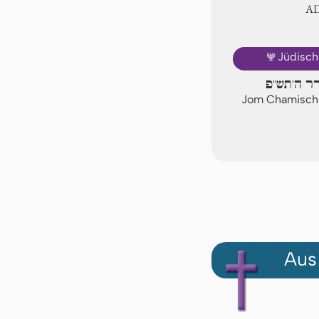
A
🕎
Jüdisch
דר ה'תש"פ
Jom Chamischi
Aus