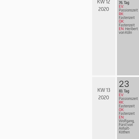
KW 12
76. Tag
EV:
2020
Passionszeit
RK:
Fastenzeit
ÖK:
Fastenzeit
EN:
Heribert
von Köln
23
KW 13
83. Tag
EV:
2020
Passionszeit
RK:
Fastenzeit
ÖK:
Fastenzeit
EN:
Wolfgang,
Fürst von
Anhalt-
Köthen