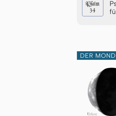
P
Pſalm
34
f
DER MOND 