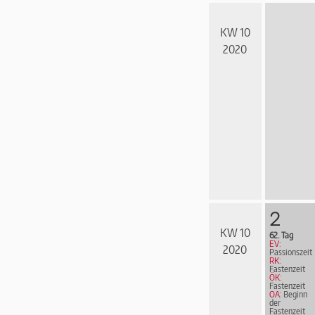
KW 10
2020
2
KW 10
62. Tag
EV:
2020
Passionszeit
RK:
Fastenzeit
ÖK:
Fastenzeit
OA:
Beginn
der
Fastenzeit