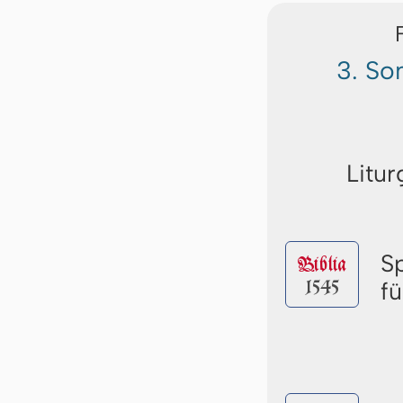
3. So
Litur
S
Biblia
1545
f