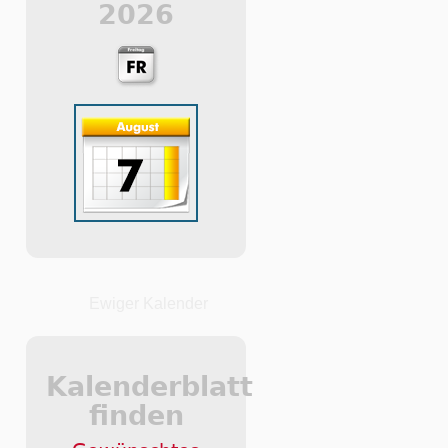
2026
Ewiger Kalender
Kalenderblatt
finden