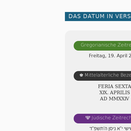
DAS DATUM IN VER
Gregorianische Zeit
Freitag, 19. April
Mittelalterliche Be
♚
FERIA SEXT
ⅩⅨ. APRILIS
AD ⅯⅯⅩⅩⅣ
Jüdische Zeitre
🕎
ישי י"א ניסן ה'תשפ"ד