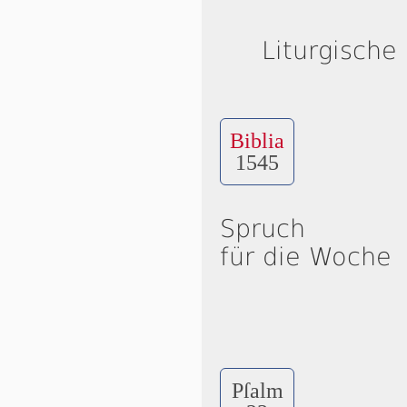
Liturgische
Biblia
1545
Spruch
für die Woche
Pſalm