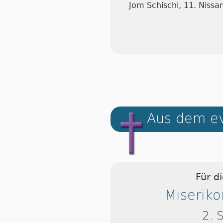
Jom Schischi, 11. Niss
Aus dem ev
Für d
Miserik
2. 