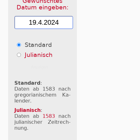
Gewünschtes
Datum eingeben:
Standard
Julianisch
Standard
:
Daten ab 1583 nach
gre­go­ri­a­ni­schem Ka­
len­der.
Julianisch
:
Daten ab
1583
nach
ju­li­a­ni­scher Zeit­rech­
nung.