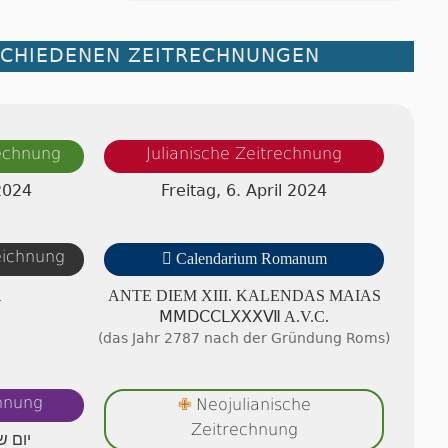
SCHIEDENEN ZEITRECHNUNGEN
rechnung
Julianische Zeitrechnung
 2024
Freitag, 6. April 2024
zeichnung

Calendarium Romanum
A
ANTE DIEM XIII. KA­LEN­DAS MAIAS
ⅯⅯⅮⅭⅭⅬⅩⅩⅩⅦ A.V.C.
(das Jahr 2787 nach der Gründung Roms)
chnung
Neojulianische
✙
Zeitrechnung
יום ש