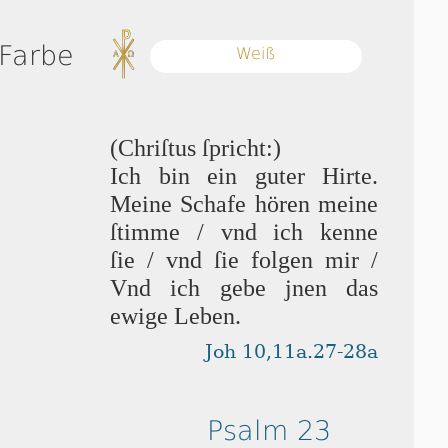
 Farbe
Weiß
(Chriſtus ſpricht:)
Ich bin ein guter Hirte.
Meine Schafe hören meine
ſtim­me / vnd ich kenne
ſie / vnd ſie folgen mir /
Vnd ich gebe jnen das
ewige Leben.
Joh 10,11a.27-28a
Psalm 23